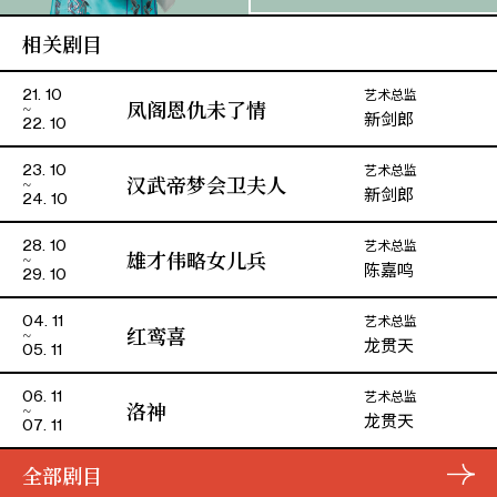
相关剧目
沈栢铨
刘镇邦
艺术总监
21. 10
陈玉卿
夫 人
凤阁恩仇未了情
新剑郎
22. 10
冯彩云
呼汗图
艺术总监
23. 10
汉武帝梦会卫夫人
新剑郎
24. 10
鍾一鸣
诸葛强
艺术总监
28. 10
雄才伟略女儿兵
陈嘉鸣
29. 10
艺术总监
04. 11
红鸾喜
龙贯天
05. 11
艺术总监
06. 11
洛神
龙贯天
07. 11
全部剧目