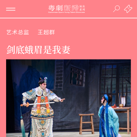
艺术总监
王超群
剑底蛾眉是我妻