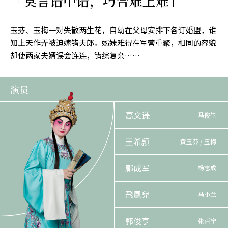
「莫言错中错，巧合难上难」
玉芬、玉梅一对失散两生花，自幼在父母安排下各订婚盟，谁
知上天作弄被迫嫁错夫郎。姊妹难得在军营重聚，相同的容貌
却使两家夫婿误会连连，错综复杂……
演员
高文谦
马俊生
王希頴
黄玉芬 / 玉梅
鄺成军
杨志成
飛鳳兒
马小兰
郭俊亨
张百宁