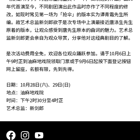
年代首演至今，不同剧团演出此作品时亦作了不同程度的修
改，如现时常见第一场为「抢伞」的版本实为谭青霜先生所
编。故艺术总监新剑郎欲于是次专场中上演最接近唐涤生先生
原着的版本，让观众感受到唐先生原本的曲词的魅力。艺术总
监新剑郎更会亲自为观众导赏，分享他对这经典剧目的了解。
是次活动费用全免，欢迎各位观众踊跃参加。请于
10月6日上
午9时正到油麻地戏院
领取门票或于
9月6日起按下面登记按钮
网上留座
，名额有限，先到先得。
日期：10月28日(六)、29日(日)
地点：油麻地戏院
时间：下午2时30分至4时正
艺术总监：新剑郎