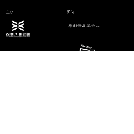
主办
资助
演期二 小册子
消息
联络资料
香港油麻地弥敦道493号展望大厦4字
艺术团队
楼A座
演出节目
电话
推广、教育及交流
(852) 2384 2939
相片及影片
传真
(852) 2770 7956