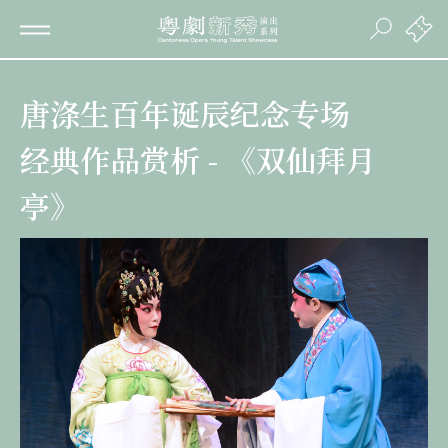
唐涤生百年诞辰纪念专场
经典作品赏析 - 《双仙拜月
亭》