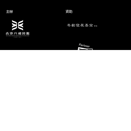
主辦
資助
演期二 小冊子
消息
聯絡資料
香港油麻地彌敦道493號展望大廈4字
藝術團隊
樓A座
演出節目
電話
推廣、教育及交流
(852) 2384 2939
相片及影片
傳真
(852) 2770 7956