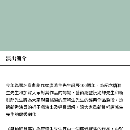
演出簡介
今年為著名粵劇劇作家唐滌生先生誕辰100週年，為記念唐滌
生先生和加深大眾對其作品的認識，藝術總監阮兆輝先生和新
劍郎先生將為大家親自挑選的唐滌生先生的經典作品選段，透
過新秀演員的折子戲演出及導賞講解，讓大家重新賞析唐滌生
先生的優秀劇作。
《雙仙拜月亭》為唐滌生先生其中一個廣受歡迎的作品，由50