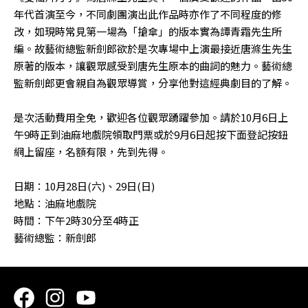
年代首演至今，不同劇團演出此作品時亦作了不同程度的修
改，如現時常見第一場為「搶傘」的版本實為譚青霜先生所
編。故藝術總監新劍郎欲於是次專場中上演最接近唐滌生先生
原著的版本，讓觀眾感受到唐先生原本的曲詞的魅力。藝術總
監新劍郎更會親自為觀眾導賞，分享他對這經典劇目的了解。
是次活動費用全免，歡迎各位觀眾踴躍參加。請於
10月6日上
午9時正到油麻地戲院
領取門票或於
9月6日起按下面登記按鈕
網上留座
，名額有限，先到先得。
日期：10月28日(六)、29日(日)
地點：油麻地戲院
時間：下午2時30分至4時正
藝術總監：新劍郎