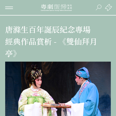
唐滌生百年誕辰紀念專場
經典作品賞析 - 《雙仙拜月
亭》