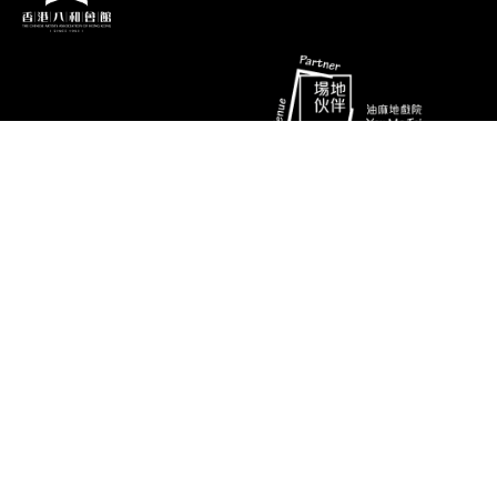
陈玉卿
秋 兰
演期二 小册子
消息
联络资料
香港油麻地弥敦道493号展望大厦4字
艺术团队
楼A座
演出节目
电话
推广、教育及交流
(852) 2384 2939
相片及影片
传真
(852) 2770 7956
关于我们
电邮
ymtinfo@hkbarwo.com