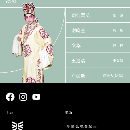
演员
司徒翠英
陆 游
谢晓莹
唐 琬
文华
赵士程
王洁清
王春娥
卢丽斯
唐夫人(陆母)
剑麟
邓 哥
楚令欣
邓 嫂
主办
资助
柳御风
赵 仁