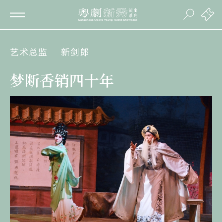
艺术总监
新剑郎
梦断香销四十年