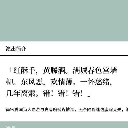
演出简介
「红酥手，黄縢酒。满城春色宫墙
柳。东风恶，欢情薄。一怀愁绪，
几年离索。错！错！错！」
南宋爱国诗人陆游与妻唐琬鹣鲽情深，无奈陆母迷信唐琬克夫，