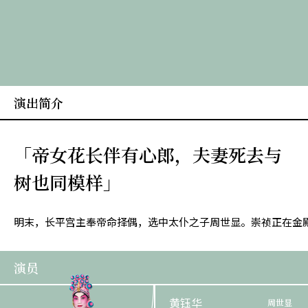
演出简介
「帝女花长伴有心郎，夫妻死去与
树也同模样」
明末，长平宫主奉帝命择偶，选中太仆之子周世显。崇祯正在金
演员
黄钰华
周世显