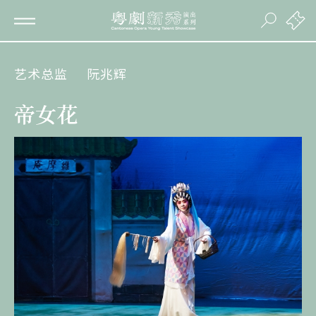
艺术总监
阮兆辉
帝女花