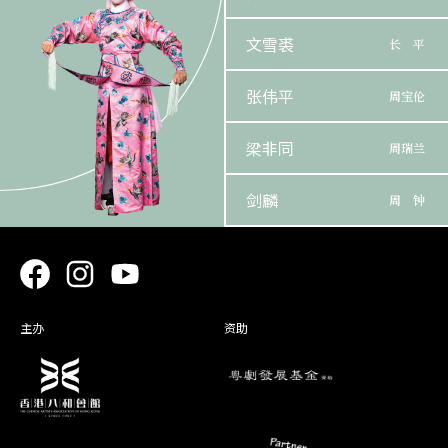
文雪裘
长 平
张伟平
周宝伦
梁非同
周瑞兰
剑麟
周 钟
司徒翠英
崇 祯/清 帝
吴立熙
张 千
主办
资助