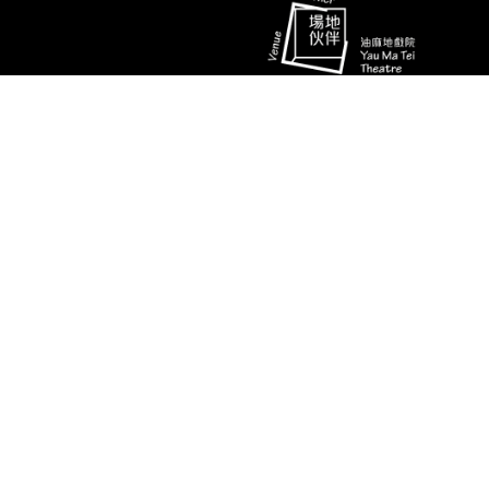
演期二 小册子
消息
联络资料
香港油麻地弥敦道493号展望大厦4字
艺术团队
楼A座
演出节目
电话
推广、教育及交流
(852) 2384 2939
相片及影片
传真
(852) 2770 7956
关于我们
电邮
ymtinfo@hkbarwo.com
使用条款及细则
私隐政策
© 香港八和会馆 | 版权所有 不得转载