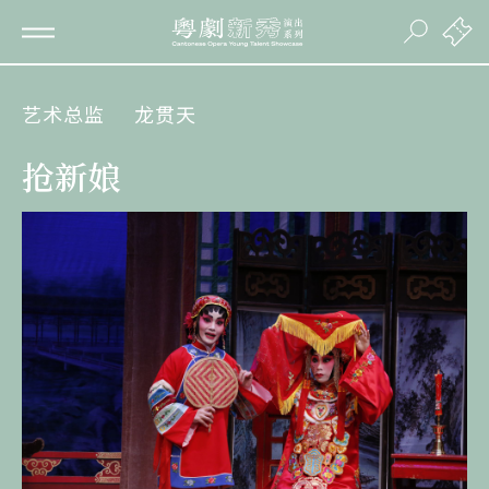
艺术总监
龙贯天
抢新娘