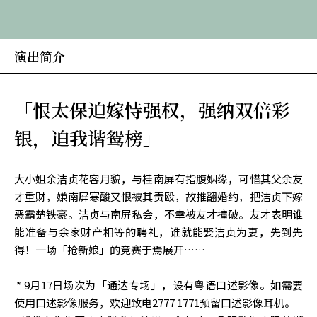
演出简介
「恨太保迫嫁恃强权，强纳双倍彩
银，迫我谐鸳榜」
大小姐余洁贞花容月貌，与桂南屏有指腹姻缘，可惜其父余友
才重财，嫌南屏寒酸又恨被其责殴，故推翻婚约，把洁贞下嫁
恶霸楚铁豪。洁贞与南屏私会，不幸被友才撞破。友才表明谁
能准备与余家财产相等的聘礼，谁就能娶洁贞为妻，先到先
得！一场「抢新娘」的竞赛于焉展开……
* 9月17日场次为「通达专场」，设有粤语口述影像。如需要
使用口述影像服务，欢迎致电2777 1771预留口述影像耳机。