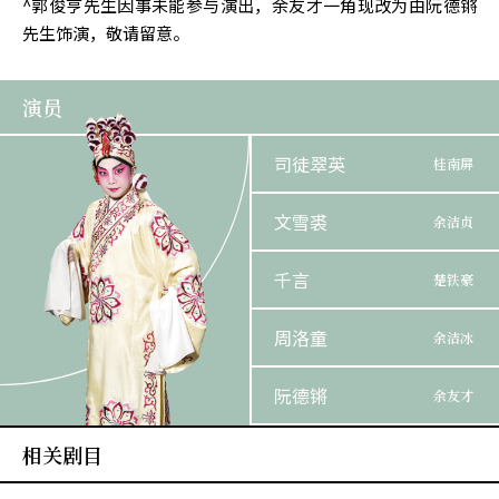
^郭俊亨先生因事未能参与演出，余友才一角现改为由阮德锵
先生饰演，敬请留意。
演员
司徒翠英
桂南屏
文雪裘
余洁贞
千言
楚铁豪
周洛童
余洁冰
阮德锵
余友才
相关剧目
吴国华
毕守法