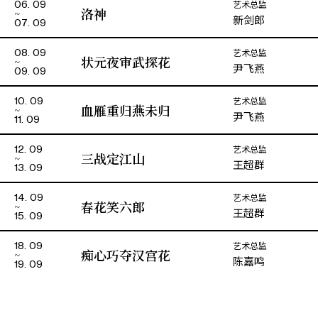
艺术总监
06. 09
苏永江
桂承勋
洛神
新剑郎
07. 09
吴思頴
秋 香
艺术总监
08. 09
状元夜审武探花
尹飞燕
09. 09
苏钰桥
师 爷
艺术总监
10. 09
血雁重归燕未归
尹飞燕
11. 09
艺术总监
12. 09
三战定江山
王超群
13. 09
艺术总监
14. 09
春花笑六郎
王超群
15. 09
艺术总监
18. 09
痴心巧夺汉宫花
陈嘉鸣
19. 09
演期二 小册子
全部剧目