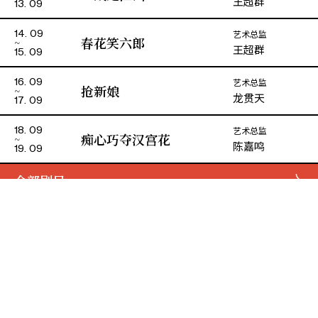
王超群
13. 09
艺术总监
14. 09
春花笑六郎
王超群
15. 09
艺术总监
16. 09
抢新娘
龙贯天
17. 09
艺术总监
18. 09
痴心巧夺汉宫花
陈嘉鸣
19. 09
全部剧目
演期二 小册子
主办
资助