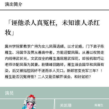
演出简介
「诬他杀人真冤枉，未知谁人杀红
妆」
冀州学院掌教罗广持为女儿凤薇选婿，以才论婚，门下弟子陈
雁生、冯国华及贾从善高中者，方能迎娶凤薇。从善以权势走
内线得武状元，文武双全的雁生虽屈居武探花，却投机取巧让
老师许配凤薇为其妻。剧情峰回路转，雁生误会国华和凤薇有
染，后又被指控因奸不遂而杀人灭口。新郎官变充军三年？ ！
雁生能否沉冤得雪？二人又能否解开误会、和好如初？
演员
关凯珊
陈雁生