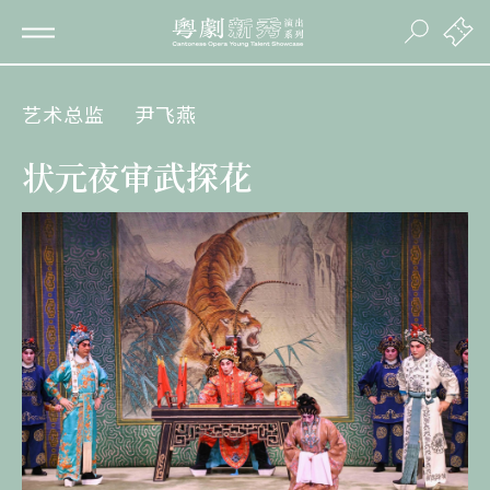
艺术总监
尹飞燕
状元夜审武探花