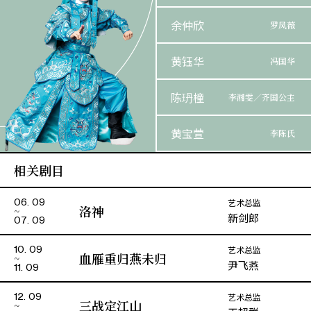
余仲欣
罗凤薇
黄钰华
冯国华
陈玬橦
李湘雯／齐国公主
黄宝萱
李陈氏
相关剧目
杨健强
罗广持／陈燊尚
艺术总监
06. 09
邓海鹏
贾从善
洛神
新剑郎
07. 09
艺术总监
10. 09
血雁重归燕未归
尹飞燕
11. 09
艺术总监
12. 09
三战定江山