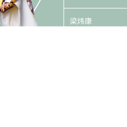
梁炜康
司徒翠英
文华
梁心怡
消息
艺术团队
演出节目