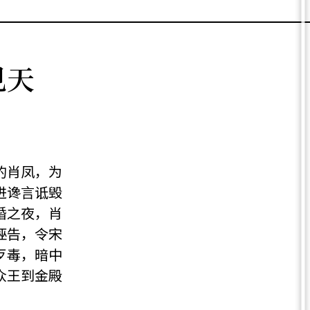
见天
的肖凤，为
进谗言诋毁
婚之夜，肖
诬告，令宋
歹毒，暗中
众王到金殿