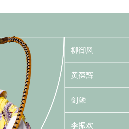
柳御风
黄葆辉
剑麟
李振欢