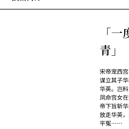
「一
青」
宋帝宠西宫
谋立其子华
华英。岂料
凤命宫女在
帝下旨斩华
放走华英，
平冤⋯⋯