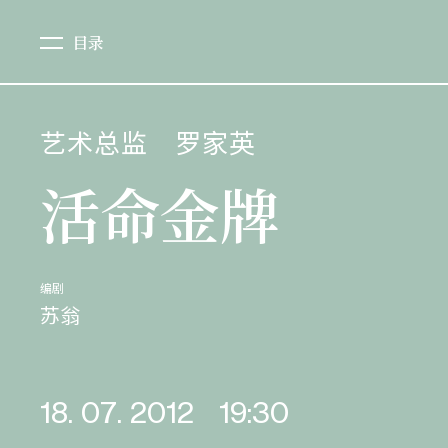
目录
艺术总监
罗家英
活命金牌
编剧
苏翁
18. 07. 2012
19:30