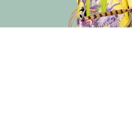
演期二 小册子
主办