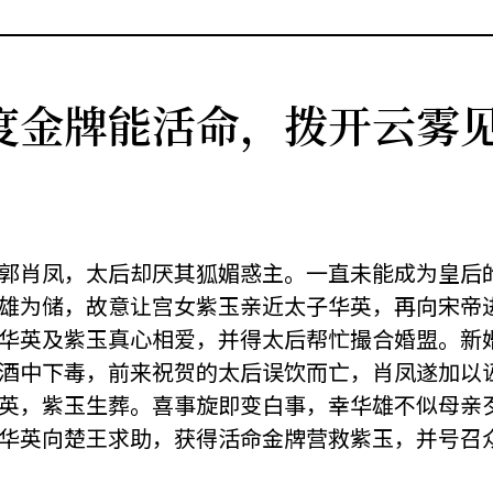
度金牌能活命，拨开云雾
郭肖凤，太后却厌其狐媚惑主。一直未能成为皇后
雄为储，故意让宫女紫玉亲近太子华英，再向宋帝
华英及紫玉真心相爱，并得太后帮忙撮合婚盟。新
酒中下毒，前来祝贺的太后误饮而亡，肖凤遂加以
英，紫玉生葬。喜事旋即变白事，幸华雄不似母亲
华英向楚王求助，获得活命金牌营救紫玉，并号召