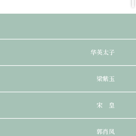
华英太子
梁紫玉
宋 皇
郭肖凤