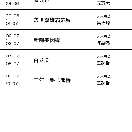
龙贯天
28. 06
杨健强
老太监／张千
艺术总监
30. 06
盖世双雄霸楚城
吴仟峰
01. 07
艺术总监
02. 07
新啼笑因缘
陈嘉鸣
03. 07
艺术总监
07. 07
白龙关
王超群
08. 07
艺术总监
09. 07
三年一哭二郎桥
王超群
10. 07
演期二 小册子
全部剧目