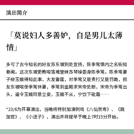
演出简介
「莫说妇人多善妒，自是男儿太薄
情」
多亏了古今知名的好友苏东坡到处宣扬，陈季常惧内之名街知
巷闻。这次东坡更教唆落难堂妹苏琴操委身陈季常。陈季常妻
子柳玉娥得知此事，大发雷霆，对季常又是责打又是罚跪，损
友东坡唆使季常休妻，季常到金殿求宋帝处断，宋帝为季常出
头，逼令玉娥同意立妾，玉娥不从，宁饮下砒霜……
*23/6为开幕演出，当晚将特别加演例戏《八仙贺寿》、《跳
加官》、《小送子》，演出并将提早于晚上7时15分开始。