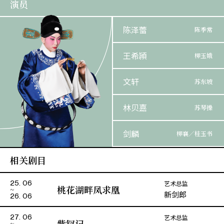
演员
陈泽蕾
陈季常
王希頴
柳玉娥
文轩
苏东坡
林贝嘉
苏琴操
剑麟
柳襄／桂玉书
相关剧目
何宝华
桂老夫人
艺术总监
25. 06
千言
宋 帝
桃花湖畔凤求凰
新剑郎
26. 06
司徒凯谊
皇 后
艺术总监
27. 06
紫钗记