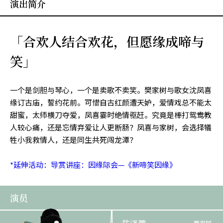
演出简介
「合欢人结合欢花，但愿缘成啼与
笑」
一个是剑胆与琴心，一个是卖歌不卖笑。樊家树与歌女沈凤喜
缘订古庙，誓约花前。可惜自古红颜遭天妒，爱情戏总不能太
甜蜜，太师横刀夺爱，凤喜霎时绝情驱赶。究竟是棒打鸳鸯教
人较心痛，还是忘情弃爱让人更断肠？凤喜与家树，会选择犠
牲小我救情人，还是同生共死闯龙潭？
*延伸活动：导赏讲座：因缘际会—《新啼笑因缘》
演员
樊家树