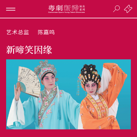
艺术总监
陈嘉鸣
新啼笑因缘