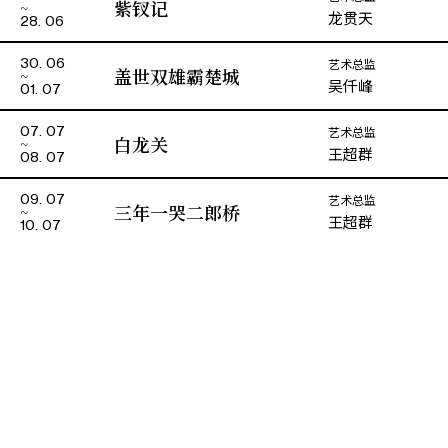
紫钗记
龙贯天
28. 06
艺术总监
30. 06
盖世双雄霸楚城
吴仟峰
01. 07
艺术总监
07. 07
白龙关
王超群
08. 07
艺术总监
09. 07
三年一哭二郎桥
王超群
10. 07
演期二 小册子
全部剧目
主办
资助