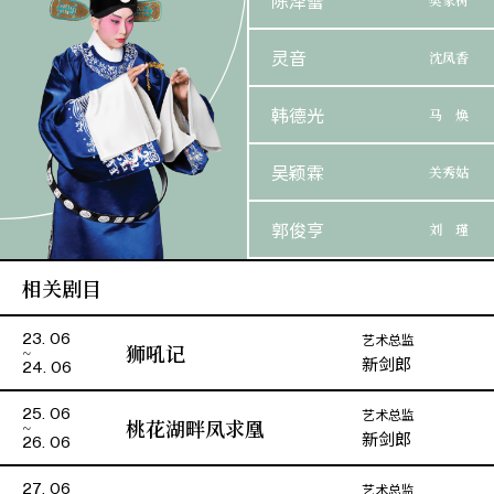
陈泽蕾
灵音
沈凤香
韩德光
马 焕
吴颖霖
关秀姑
郭俊亨
刘 瑾
相关剧目
袁缨华
关筹峰
艺术总监
23. 06
江晓飞
沈三玄
狮吼记
新剑郎
24. 06
艺术总监
25. 06
桃花湖畔凤求凰
新剑郎
26. 06
艺术总监
27. 06