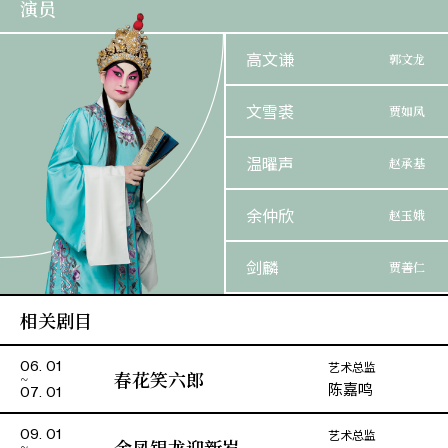
演员
高文谦
郭文龙
文雪裘
贾如凤
温曜声
赵承基
余仲欣
赵玉娥
剑麟
贾善仁
相关剧目
沈栢铨
吕公望
艺术总监
06. 01
春花笑六郎
陈嘉鸣
07. 01
艺术总监
09. 01
金凤银龙迎新岁