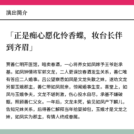
演出简介
「正是痴心愿化怜香蝶，妆台长伴
到齐眉」
贾善仁明开医馆，暗卖春酒，一心将养女如凤嫁予王爷赵承
基。如凤钟情将军郭文龙，二人更误饮春酒发生关系，善仁唯
有答应二人婚事。吕公望察悉如凤是文龙失散之妹，遂劝文龙
另娶玉娥郡主，善仁带如凤就亲，惊闻婚事生变。喜堂上，如
凤与玉娥争夫，文龙不堪刺激，伤心投水自尽，承基不嫌破
甑，照顾善仁父女。一年后，文龙未死，偷见如凤产下麟儿，
告知兄妹关系，后得善仁解释当年拾婴掉包，玉娥才是文龙之
妹，如凤实为郡主，有情人终成眷属。