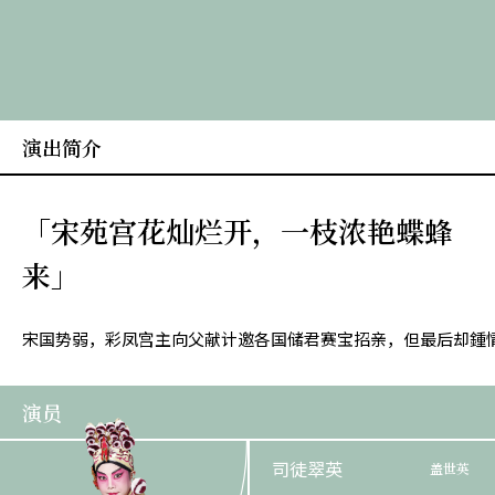
演出简介
「宋苑宫花灿烂开，一枝浓艳蝶蜂
来」
宋国势弱，彩凤宫主向父献计邀各国储君赛宝招亲，但最后却鍾
演员
司徒翠英
盖世英