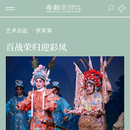
艺术总监
罗家英
百战荣归迎彩凤