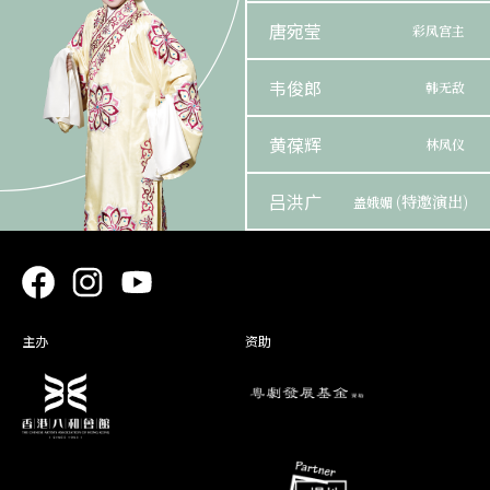
唐宛莹
彩凤宫主
韦俊郎
韩无敌
黄葆辉
林凤仪
吕洪广
(特邀演出)
盖娥媚
陈泽蕾
宋庄王
袁善婷
赵无畏
主办
资助
梁心怡
月 容
鍾一鸣
蔡康王
白玉麒
韩小将