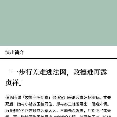
演出简介
「一步行差难逃法网，败德难再露
贞祥」
俚语所谓「姣婆守唔到寡」最适宜用来形容寡妇杨柳娇。丈夫
死后，她与小姑苏玉桂同住，却与秦三峰发展出一段婚外情。
为令柳娇名正言顺成为秦太太，三峰先杀发妻，后割下尸体头
颅，再与柳娇同为无首尸换上柳娇的衣服，嫁祸给玉桂。谁知