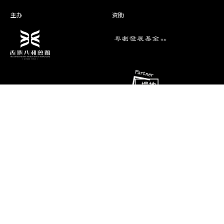
鍾飓文
杨 崧
主办
资助
林汶声
左 魚
演期二 小册子
消息
联络资料
香港油麻地弥敦道493号展望大厦4字
艺术团队
楼A座
演出节目
电话
推广、教育及交流
(852) 2384 2939
相片及影片
传真
(852) 2770 7956