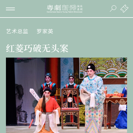
艺术总监
罗家英
红菱巧破无头案