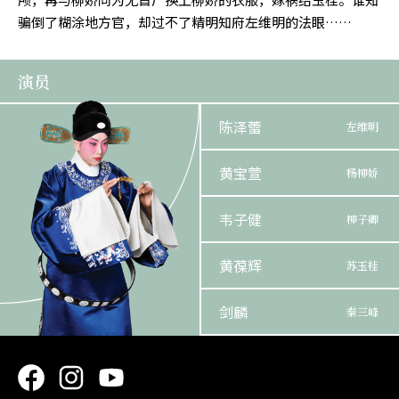
骗倒了糊涂地方官，却过不了精明知府左维明的法眼……
演员
陈泽蕾
左维明
黄宝萱
杨柳娇
韦子健
柳子卿
黄葆辉
苏玉桂
剑麟
秦三峰
黄钰华
孟 松