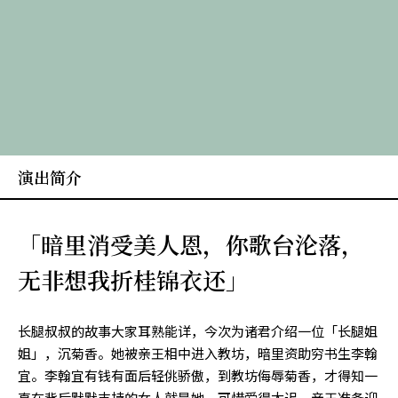
演出简介
「暗里消受美人恩，你歌台沦落，
无非想我折桂锦衣还」
长腿叔叔的故事大家耳熟能详，今次为诸君介绍一位「长腿姐
姐」，沉菊香。她被亲王相中进入教坊，暗里资助穷书生李翰
宜。李翰宜有钱有面后轻佻骄傲，到教坊侮辱菊香，才得知一
直在背后默默支持的女人就是她，可惜爱得太迟，亲王准备迎