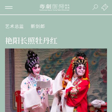
艺术总监
新剑郎
艳阳长照牡丹红