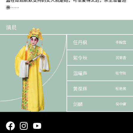
亲……
演员
任丹枫
李翰宜
紫令秋
沉菊香
温曜声
桂守陵
黄葆辉
桂艳裳
剑麟
吴中庸
苏钰桥
宝 童