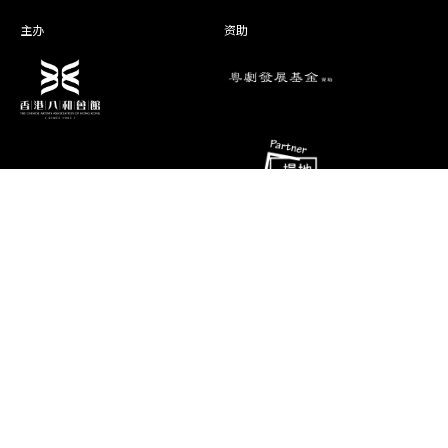
吴思頴
杜鹃红
主办
资助
吴颖霖
翠 环
凤彩玲
三 娘
蔡可怡
芸 儿
演期二 小册子
消息
联络资料
香港油麻地弥敦道493号展望大厦4字
艺术团队
楼A座
演出节目
电话
推广、教育及交流
(852) 2384 2939
相片及影片
传真
(852) 2770 7956