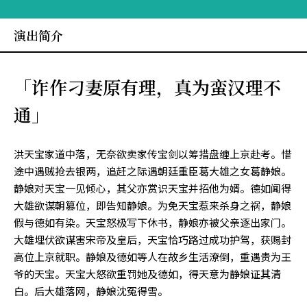
演出简介
「诈作刁妻原有理，真为蛮汉理不
通」
洪天宝家道中落，无奈欲卖家传宝剑以筹措盘缠上京赴考。惜
途中遇贼抢去银两，追赶之际遇朝廷重臣葛大雄之女葛静娘。
静娘对天宝一见倾心，其父亦赏识天宝并招他为婿。德如闻得
大雄欲谋朝篡位，即告知静娘。为免天宝惹来杀身之祸，静娘
假与德如有染。天宝怒极写下休书，静娘亦被父亲逐出家门。
大雄埋伏欲谋害宋帝及皇后，天宝恰巧路过成功护驾，获赐封
高位上京就职。静娘及德如等人在故乡生活潦倒，重遇贵为王
爷的天宝。天宝大怒欲重罚她及德如，得天意为静娘证其清
白。后大雄落网，静娘沈冤得雪。