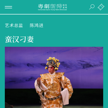
艺术总监
陈鸿进
蛮汉刁妻