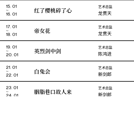
千言
毛 通 / 旗 牌
艺术总监
15. 01
红了樱桃碎了心
龙贯天
16. 01
飛鳳兒
宋 后
艺术总监
17. 01
帝女花
龙贯天
郑丽庄
韩素英
18. 01
艺术总监
19. 01
英烈剑中剑
陈鸿进
20. 01
艺术总监
21. 01
白兔会
新剑郎
22. 01
艺术总监
23. 01
胭脂巷口故人来
新剑郎
24. 01
演期二 小册子
全部剧目