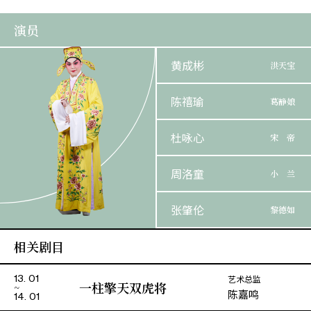
演员
黄成彬
洪天宝
陈禧瑜
葛静娘
杜咏心
宋 帝
周洛童
小 兰
张肇伦
黎德如
相关剧目
剑麟
葛大雄
艺术总监
13. 01
邝紫煌
苗 洪 / 韩 豹
一柱擎天双虎将
陈嘉鸣
14. 01