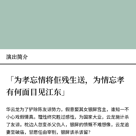
演出简介
「为孝忘情将佢残生送，为情忘孝
有何面目见江东」
华云龙为了铲除陈友谅势力，假意娶其女银屏宫主，谁知一不
小心戏假情真。理性终究胜过感性，为国家大业，云龙施计杀
了友谅。枕边人忽变杀父仇人，银屏的愤慨不难想像，云龙追
妻至破庙，甘愿任由宰割，银屏该杀该留?