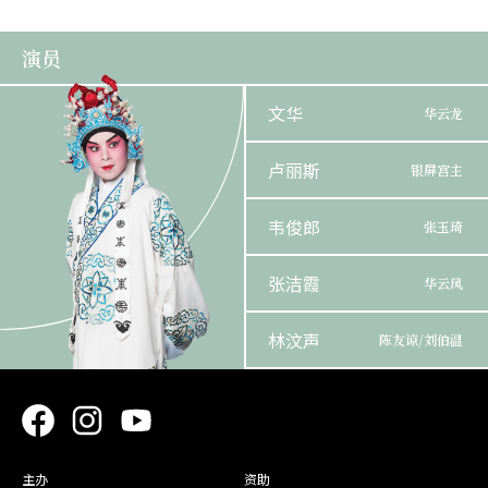
演员
文华
华云龙
卢丽斯
银屏宫主
韦俊郎
张玉琦
张洁霞
华云凤
林汶声
陈友谅/刘伯温
袁缨华
张定边
剑英
陳友傑
主办
资助