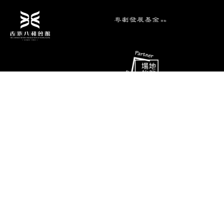
演期二 小册子
消息
联络资料
香港油麻地弥敦道493号展望大厦4字
艺术团队
楼A座
演出节目
电话
推广、教育及交流
(852) 2384 2939
相片及影片
传真
(852) 2770 7956
关于我们
电邮