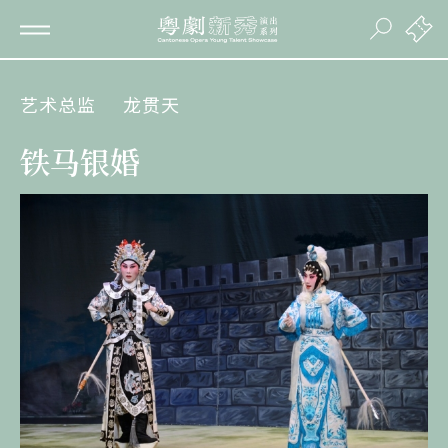
艺术总监
龙贯天
铁马银婚