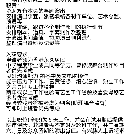
职责：
协助筹备本会的粤剧演出
安排演出事宜，紧密联络各制作单位、艺术总监、
演员等
出席排练，跟进各个制作部门的执行细节
安排剧本、道具、字幕制作及整理
于演出期间当值，协助演出顺利进行
整理演出资料及记录等
入职要求:
申请者须为香港永久居民
中学程度毕业或具同等学历，曾修读舞台制作科目
者优先考虑
良好沟通能力,熟悉中英文电脑操作
能于压力下工作、富责任感、细心谨慎、独立工作
之余具团队工作精神
两年或以上工作经验有艺团工作经验及喜爱粤剧艺
术者优先考虑
经验较浅者将被考虑为剧务(助理舞台监督)
可即时上班者优先考虑
以上职位
(全职)
为 5 天工作，并会在试用期后提供
医疗保险。获聘者需不定时及轮班工作，并于星期
六、日及公众假期的演出当值。有兴趣人士请将
求