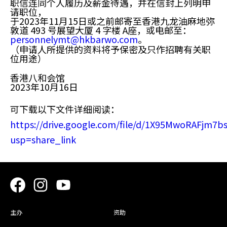
职信
连同
个人履历
及
薪金待遇
，并在信封上列明申
请职位，
于
2023年11月15日或之前
邮寄至香港九龙油麻地弥
敦道 493 号展望大厦 4 字楼 A座，或电邮至：
personnelymt@hkbarwo.com
。
（申请人所提供的资料将予保密及只作招聘有关职
位用途）
香港八和会馆
2023年10月16日
可下载以下文件详细阅读：
https://drive.google.com/file/d/1X95MwoRAFjm7
usp=share_link
主办
资助