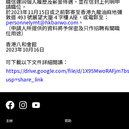
職信
連同
個人履歷
及
薪金待遇
，並在信封上列明申
請職位，
於
2023年11月15日或之前
郵寄至香港九龍油麻地彌
敦道 493 號展望大廈 4 字樓 A座，或電郵至：
personnelymt@hkbarwo.com
。
（申請人所提供的資料將予保密及只作招聘有關職
位用途）
香港八和會館
2023年10月16日
可下載以下文件詳細閲讀：
https://drive.google.com/file/d/1X95MwoRAFjm7
usp=share_link
主辦
資助