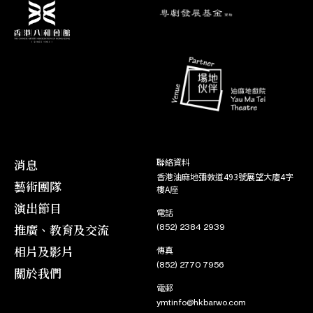
消息
聯絡資料
香港油麻地彌敦道493號展望大廈4字
藝術團隊
樓A座
演出節目
電話
推廣、教育及交流
(852) 2384 2939
相片及影片
傳真
(852) 2770 7956
關於我們
電郵
ymtinfo@hkbarwo.com