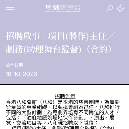
招聘啟事 - 項目(製作)主任／
劇務(助理舞台監督)（合約）
公佈日期
18. 10. 2023
招聘告示
香港八和會館（八和）是本港的慈善團體，為粵劇
從業員的專業組織，以弘揚粵劇為己任。八和推行
不同的大型計劃，為粵劇界培育不同崗位的人才，
包括：「油麻地戲院場地伙伴計劃」、演出、展
覽、交流項目等。八和現招聘以下職位：
項目(製作)主任／劇務(助理舞台監督)（合約）