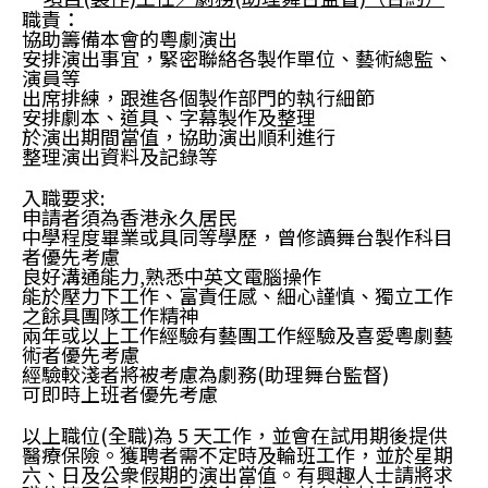
職責：
協助籌備本會的粵劇演出
安排演出事宜，緊密聯絡各製作單位、藝術總監、
演員等
出席排練，跟進各個製作部門的執行細節
安排劇本、道具、字幕製作及整理
於演出期間當值，協助演出順利進行
整理演出資料及記錄等
入職要求:
申請者須為香港永久居民
中學程度畢業或具同等學歷，曾修讀舞台製作科目
者優先考慮
良好溝通能力,熟悉中英文電腦操作
能於壓力下工作、富責任感、細心謹慎、獨立工作
之餘具團隊工作精神
兩年或以上工作經驗有藝團工作經驗及喜愛粵劇藝
術者優先考慮
經驗較淺者將被考慮為劇務(助理舞台監督)
可即時上班者優先考慮
以上職位
(全職)
為 5 天工作，並會在試用期後提供
醫療保險。獲聘者需不定時及輪班工作，並於星期
六、日及公衆假期的演出當值。有興趣人士請將
求