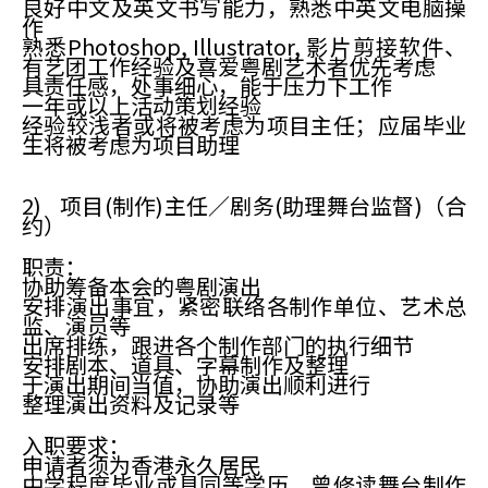
良好中文及英文书写能力，熟悉中英文电脑操
作
熟悉Photoshop, Illustrator, 影片剪接软件、
有艺团工作经验及喜爱粤剧艺术者优先考虑
具责任感，处事细心，能于压力下工作
一年或以上活动策划经验
经验较浅者或将被考虑为项目主任；应届毕业
生将被考虑为项目助理
2) 项目(制作)主任／剧务(助理舞台监督)（合
约）
职责：
协助筹备本会的粤剧演出
安排演出事宜，紧密联络各制作单位、艺术总
监、演员等
出席排练，跟进各个制作部门的执行细节
安排剧本、道具、字幕制作及整理
于演出期间当值，协助演出顺利进行
整理演出资料及记录等
入职要求：
申请者须为香港永久居民
中学程度毕业或具同等学历，曾修读舞台制作