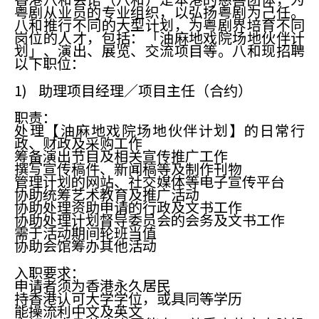
粤剧从业员的专业组织，以弘扬粤剧为己任。
八和推行不同的大型计划，为粤剧界培育不同
岗位的人才，包括：「油麻地戏院场地伙伴计
划」、演出、展览、交流项目等。八和现招聘
以下职位：
1) 助理项目经理／项目主任（合约）
职责：
处理【油麻地戏院场地伙伴计划】的日常行
政、财政及采购工作
筹备演出节目及相关宣传推广工作
撰写宣传稿件、新闻稿等及制作刊物
管理计划的网站、社交媒体等电子宣传平台
协助统筹艺术教育及推广活动
协助处理资助申请的行政及文书工作
协助处理计划督导委员会的会务及文书工作
需于活动期间轮班当值
协助会馆筹办其他活动
入职要求：
申请者须为香港永久居民
持香港认可大学学位，或具同等学历
能操流利中文及英文