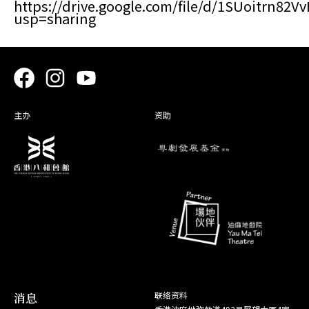
https://drive.google.com/file/d/1SUoitrn8
usp=sharing
主办
资助
消息
联络资料