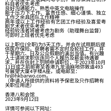
科目者优先考虑
良好沟通能力，熟悉中英文电脑操作
能于压力下工作、富责任感、细心谨慎、独立
工作之余具团队工作精神
两年或以上工作经验有艺团工作经验及喜爱粤
剧艺术者优先考虑
经验较浅者将被考虑为剧务（助理舞台监督）
可即时上班者优先考虑
以上职位(全职)为5天工作，并会在试用期后提
供医疗保险。获聘者需不定时及轮班工作，并
于星期六、日及公众假期的演出当值。有兴趣
人士请将求职信连同个人履历及薪金待遇要
求，并在信封上列明申请职位，于2023年10月
11日或之前邮寄至香港九龙油麻地弥敦道493
号展望大厦4字楼A座，或电邮至：
hr@hkbarwo.com。
（申请人所提供的资料将予保密及只作招聘有
关职位用途）
香港八和会馆
2023年9月12日
详情可参阅以下网址：