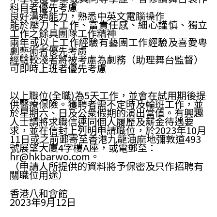
科目者優先考慮
良好溝通能力，熟悉中英文電腦操作
能於壓力下工作、富責任感、細心謹慎、獨立
工作之餘具團隊工作精神
兩年或以上工作經驗有藝團工作經驗及喜愛粵
劇藝術者優先考慮
經驗較淺者將被考慮為劇務（助理舞台監督）
可即時上班者優先考慮
以上職位(全職)為5天工作，並會在試用期後提
供醫療保險。獲聘者需不定時及輪班工作，並
於星期六、日及公衆假期的演出當值。有興趣
人士請將求職信連同個人履歷及薪金待遇要
求，並在信封上列明申請職位，於2023年10月
11日或之前郵寄至香港九龍油麻地彌敦道493
號展望大廈4字樓A座，或電郵至：
hr@hkbarwo.com。
（申請人所提供的資料將予保密及只作招聘有
關職位用途）
香港八和會館
2023年9月12日