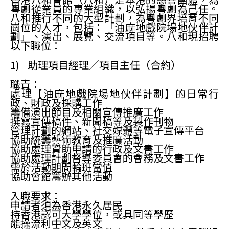
粵劇從業員的專業組織，以弘揚粵劇為己任。
八和推行不同的大型計劃，為粵劇界培育不同
崗位的人才，包括：「油麻地戲院場地伙伴計
劃」、演出、展覽、交流項目等。八和現招聘
以下職位：
1) 助理項目經理／項目主任（合約）
職責：
處理【油麻地戲院場地伙伴計劃】的日常行
政、財政及採購工作
籌備演出節目及相關宣傳推廣工作
撰寫宣傳稿件、新聞稿等及製作刊物
管理計劃的網站、社交媒體等電子宣傳平台
協助統籌藝術教育及推廣活動
協助處理資助申請的行政及文書工作
協助處理計劃督導委員會的會務及文書工作
需於活動期間輪班當值
協助會館籌辦其他活動
入職要求：
申請者須為香港永久居民
持香港認可大學學位，或具同等學歷
能操流利中文及英文