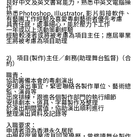
良好中文及英文書寫能力，熟悉中英文電腦操
作
熟悉Photoshop, Illustrator, 影片剪接軟件、
有藝團工作經驗及喜愛粵劇藝術者優先考慮
具責任感，處事細心，能於壓力下工作
一年或以上活動策劃經驗
經驗較淺者或將被考慮為項目主任；應屆畢業
生將被考慮為項目助理
2) 項目(製作)主任／劇務(助理舞台監督)（合
約）
職責：
協助籌備本會的粵劇演出
安排演出事宜，緊密聯絡各製作單位、藝術總
監、演員等
出席排練，跟進各個製作部門的執行細節
安排劇本、道具、字幕製作及整理
於演出期間當值，協助演出順利進行
整理演出資料及記錄等
入職要求：
申請者須為香港永久居民
中學程度畢業或具同等學歷，曾修讀舞台製作