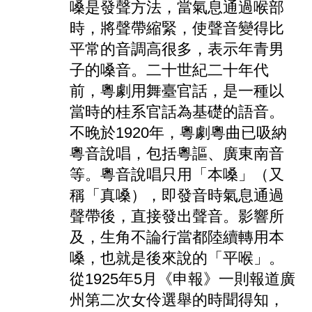
嗓是發聲方法，當氣息通過喉部
時，將聲帶縮緊，使聲音變得比
平常的音調高很多，表示年青男
子的嗓音。二十世紀二十年代
前，粵劇用舞臺官話，是一種以
當時的桂系官話為基礎的語音。
不晚於1920年，粵劇粵曲已吸納
粵音說唱，包括粵謳、廣東南音
等。粵音說唱只用「本嗓」（又
稱「真嗓），即發音時氣息通過
聲帶後，直接發出聲音。影響所
及，生角不論行當都陸續轉用本
嗓，也就是後來說的「平喉」。
從1925年5月《申報》一則報道廣
州第二次女伶選舉的時聞得知，