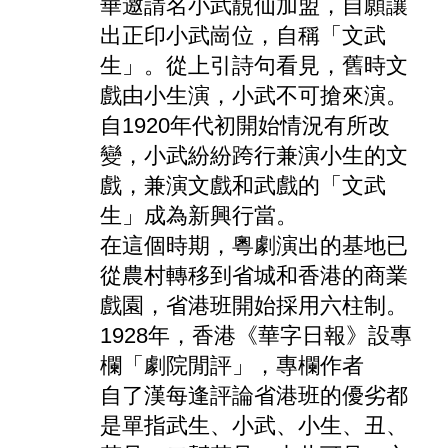
華邀請名小武靚仙加盟，自願讓
出正印小武崗位，自稱「文武
生」。從上引詩句看見，舊時文
戲由小生演，小武不可搶來演。
自1920年代初開始情況有所改
變，小武紛紛跨行兼演小生的文
戲，兼演文戲和武戲的「文武
生」成為新興行當。
在這個時期，粵劇演出的基地已
從農村轉移到省城和香港的商業
戲園，省港班開始採用六柱制。
1928年，香港《華字日報》設專
欄「劇院閒評」，專欄作者
自了漢
每逢評論省港班的優劣都
是單指武生、小武、小生、丑、