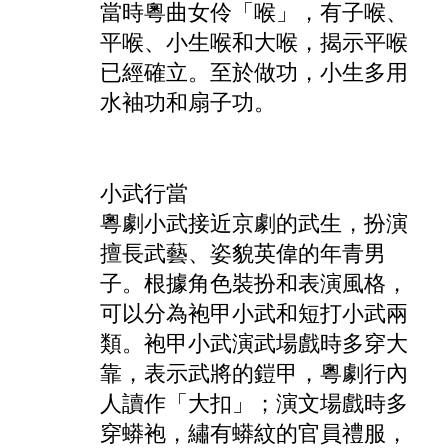
當時粵曲女伶「喉」，有子喉、
平喉、小生喉和大喉，揭示平喉
已經確立。至於做功，小生多用
水袖功和扇子功。
小武行當
粵劇小武接近京劇的武生，扮演
擅長武藝、姿貌英偉的年青男
子。根據角色裝扮和表演風格，
可以分為袍甲小武和短打小武兩
類。袍甲小武演武場戲時多穿大
靠，表示武將的鎧甲，粵劇行內
人讀作「大扣」；演文場戲時多
穿蟒袍，繡有蟒紋的官員禮服，