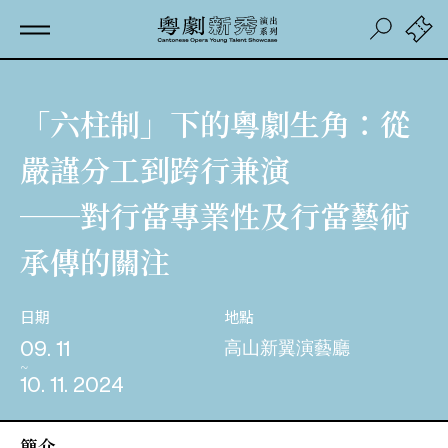
「六柱制」下的粵劇生角：從
嚴謹分工到跨行兼演
──對行當專業性及行當藝術
承傳的關注
日期
地點
09. 11
高山新翼演藝廳
10. 11. 2024
簡介