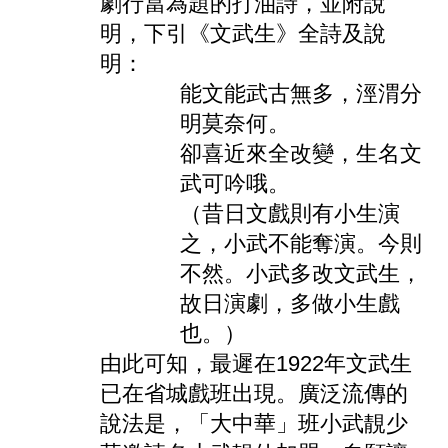
劇行當為題的打油詩，並附說
明，下引《文武生》全詩及說
明：
能文能武古無多，涇渭分
明莫奈何。
卻喜近來全改變，生名文
武可吟哦。
（昔日文戲則有小生演
之，小武不能奪演。今則
不然。小武多改文武生，
故日演劇，多做小生戲
也。）
由此可知，最遲在1922年文武生
已在省城戲班出現。廣泛流傳的
說法是，「大中華」班小武靚少