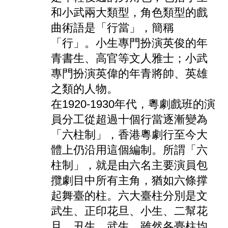
和小武兩大類型，角色類型的戲
曲術語是「行當」，簡稱
「行」。小生專門扮演英俊的年
青書生、高官等文人雅士；小武
專門扮演英偉的年青將帥、英雄
之類的人物。
在1920-1930年代，粵劇戲班的演
員分工從超過十個行當逐漸變為
「六柱制」，香港粵劇行至今大
體上仍沿用這個編制。所謂「六
柱制」，就是由六名主要演員包
攬劇目中所有主角，猶如六條撑
起舞臺的柱。六大臺柱分別是文
武生、正印花旦、小生、二幫花
旦、丑生、武生。雖然各臺柱均