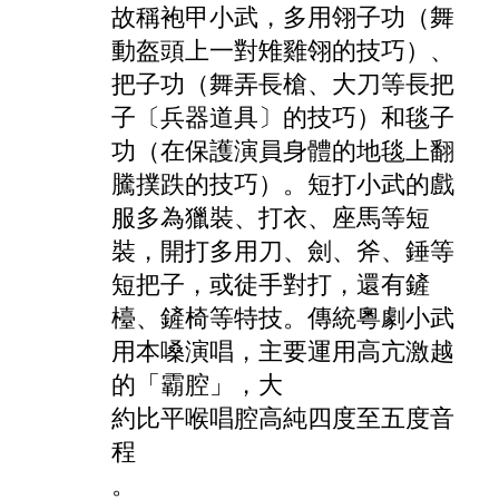
故稱袍甲小武，多用翎子功（舞
動盔頭上一對雉雞翎的技巧）、
把子功（舞弄長槍、大刀等長把
子〔兵器道具〕的技巧）和毯子
功（在保護演員身體的地毯上翻
騰撲跌的技巧）。短打小武的戲
服多為
獵
裝、打衣、座馬等短
裝，開打多用刀、劍、斧、錘等
短把子，或徒手對打，還有鏟
檯、鏟椅等特技。傳統粵劇小武
用本嗓演唱，主要運用高亢激越
的
「霸腔」，大
約比平喉唱腔高純四度至五度音
程
。