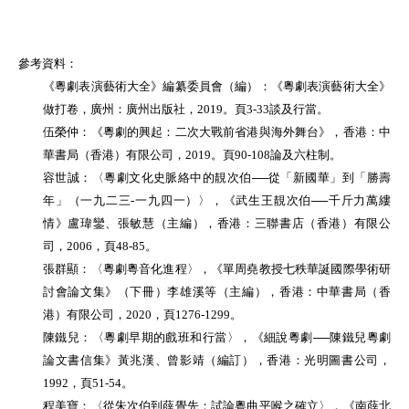
參考資料：
《粵劇表演藝術大全》編纂委員會（編）：《粵劇表演藝術大全》
做打卷，廣州：廣州出版社，2019。頁3-33談及行當。
伍榮仲：《粵劇的興起：二次大戰前省港與海外舞台》，香港：中
華書局（香港）有限公司，2019。頁90-108論及六柱制。
容世誠：〈粵劇文化史脈絡中的靚次伯──從「新國華」到「勝壽
年」（一九二三-一九四一）〉，《武生王靚次伯──千斤力萬縷
情》盧瑋鑾、張敏慧（主編），香港：三聯書店（香港）有限公
司，2006，頁48-85。
張群顯：〈粵劇粵音化進程〉，《單周堯教授七秩華誕國際學術研
討會論文集》（下冊）李雄溪等（主編），香港：中華書局（香
港）有限公司，2020，頁1276-1299。
陳鐵兒：〈粵劇早期的戲班和行當〉，《細說粵劇──陳鐵兒粵劇
論文書信集》黃兆漢、曾影靖（編訂
）
，香港：光明圖書公司，
1992，頁51-54。
程美寶：〈從朱次伯到薛覺先：試論粵曲平喉之確立〉，《南薛北