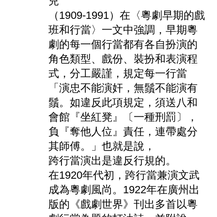
兒
（
1909-1991）在〈粵劇早期的戲
班和行當〉一文中強調，早期粵
劇的每一個行當都有各自扮演的
角色類型、戲份、裝扮和表演程
式，分工嚴謹，規定每一行當
「演忠不能演奸，無鬚不能演有
鬚。如違反此項規定，須送八和
會館『坐紅凳』〔一種刑罰〕，
負『奪他人位』責任，連帶處分
其師傅。」也就是說，
跨行當演出
是違反行規的。
在1920年代初，跨行當兼演文武
成為粵劇風尚。1922年在廣州出
版的《戲劇世界》刊出多首以粵