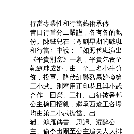
行當專業性和行當藝術承傳
昔日行當分工嚴謹，各有各的戲
份。陳鐵兒在〈粵劇早期的戲班
和行當〉中說：「如照舊班演出
《平貴別窰》一劇，平貴乞食至
執綉球成婚，由一至三名小生分
飾，投軍、降伏紅鬃烈馬始換第
三小武。別窰用正印花旦與小武
合作。回營、三打、出征被番邦
公主擒回招親，繼承西遼王各場
均由第二小武擔當。出
獵、鴻雁傳書、思歸、灌醉公
主、偷令出關至公主追夫人大排