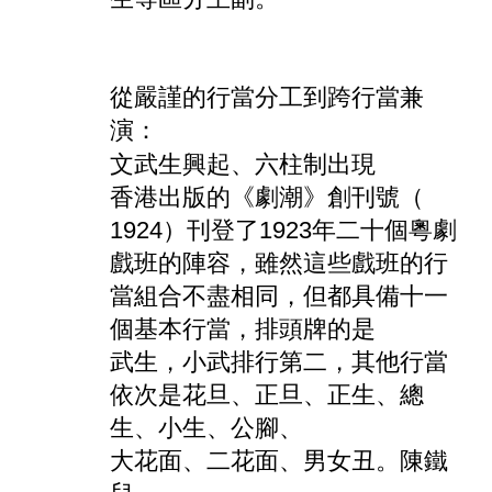
從嚴謹的行當分工到跨行當兼
演：
文武生興起
、
六柱制出現
香港出版的《劇潮》創刊號
（
1924）刊登了1923年二十個粵劇
戲班的陣容，雖然這些戲班的行
當組合不盡相同，但都具備十一
個基本行當，排頭牌的是
武生，小武排行第二，其他行當
依次是花旦、正旦、正生、總
生、小生、公腳、
大花面、二花面、男女丑
。陳鐵