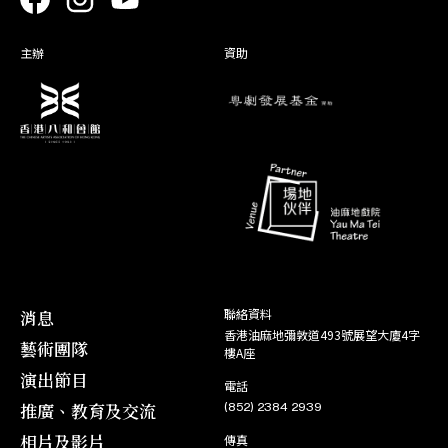
角色
28. 07
角色
03. 08
無情寶劍有情天
桂枝告狀
韋重輝
趙 寵
29. 07
04. 08
主辦
資助
消息
聯絡資料
香港油麻地彌敦道493號展望大廈4字
藝術團隊
樓A座
演出節目
電話
推廣、教育及交流
(852) 2384 2939
相片及影片
傳真