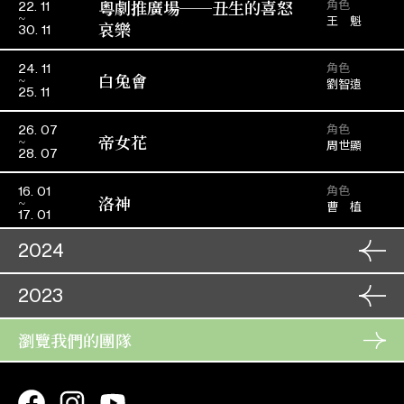
粵劇推廣場──丑生的喜怒
角色
22. 11
王 魁
哀樂
30. 11
角色
24. 11
白兔會
劉智遠
25. 11
角色
26. 07
帝女花
周世顯
28. 07
角色
16. 01
洛神
曹 植
17. 01
2024
粵劇六柱巡禮 – 丑角導賞專
角色
2023
07. 09
王 魁
場
08. 09
1950-1960經典粵劇戲寶欣
角色
瀏覽我們的團隊
09. 09
蔣世隆
角色
31. 07
賞：《雙仙拜月亭》之〈抱
洛神
曹 丕
10. 09
石投江〉
02. 08