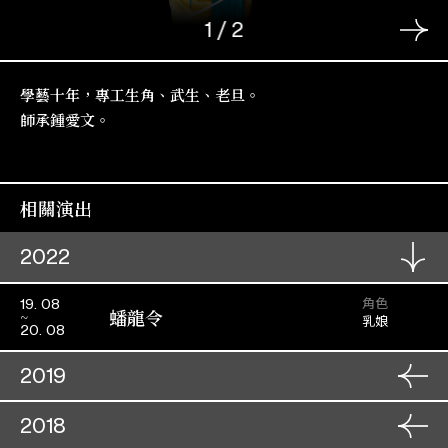
1
/
2
學藝十年，專工生角、武生、老旦。
師承鍾愛文。
相關演出
2022
角色
19. 08
蟠龍令
乳娘
20. 08
2019
角色
11. 10
2018
燕歸人未歸
東齊王