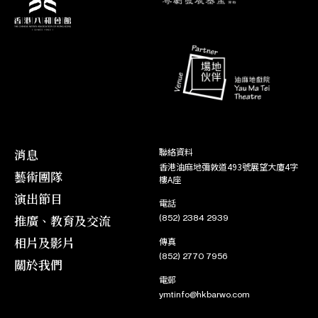
10. 08
角色
04. 12
角色
艷陽長照牡丹紅
21. 06
三 娘
六月雪
張 母
04. 12
22. 06
角色
12. 11
角色
鳳閣恩仇未了情
02. 01
劉汝南
戎馬金戈萬里情
崔應龍
13. 11
03. 01
角色
10. 10
李娃傳
宗 祿
10. 10
消息
聯絡資料
香港油麻地彌敦道493號展望大廈4字
角色
09. 10
藝術團隊
英雄兒女保江山
樓A座
蕭仲賢
09. 10
演出節目
電話
推廣、教育及交流
角色
(852) 2384 2939
09. 08
雙珠鳳
三 娘
09. 08
相片及影片
傳真
(852) 2770 7956
關於我們
角色
08. 08
宮主刁蠻駙馬驕
易小秋 /
電郵
08. 08
了 空
ymtinfo@hkbarwo.com