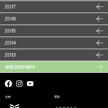
12. 10
角色
24. 01
2017
雙仙拜月亭
角色
卞夫人
18. 09
25. 01
獅吼記
老太監/
角色
19. 09
08. 12
2016
張 千
周仁獻嫂之生死盟
奉承東
09. 12
角色
13. 09
角色
24. 11
2015
寶劍重揮萬丈虹
烽火擎天柱
呂松軒
角色
田 福
17. 01
14. 09
25. 11
宮主刁蠻駙馬驕
西戎使臣
18. 01
角色
10. 10
2014
鐵馬銀婚
角色
角色
劉伯溫
04. 10
30. 08
11. 10
紫釵記
朝 臣/
血雁重歸燕未歸
侯景光
05. 10
軍 士/夜
角色
20. 11
2013
31. 08
寶劍重揮萬丈虹
狼太監
呂松軒
21. 11
角色
瀏覽我們的團隊
07. 12
蓋世雙雄霸楚城
角色
夏 母
15. 11
07. 12
燕歸人未歸
欽 差
16. 11
角色
06. 12
雙珠鳳
角色
韓親王 /
16. 10
宋江怒殺閻婆惜
06. 12
店小二
明 帝
17. 10
主辦
資助
角色
05. 12
角色
雙仙拜月亭
09. 08
卞夫人
紫釵記
鮑三娘
05. 12