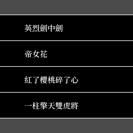
英烈劍中劍
帝女花
紅了櫻桃碎了心
一柱擎天雙虎將