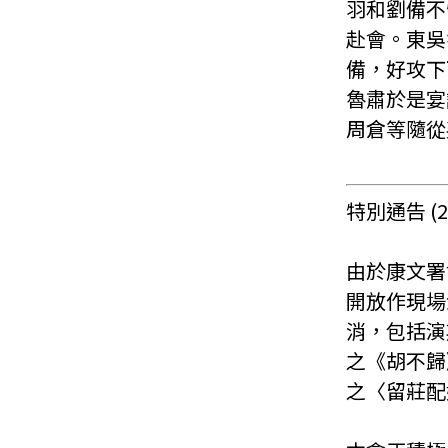
羽和劉備不
赴會。東吳
備，好攻下
魯肅於是宴
周倉等隨從
特別通告 (28
由於康文署
開放作現場
消，包括演
之《胡不歸
之〈留莊配婚