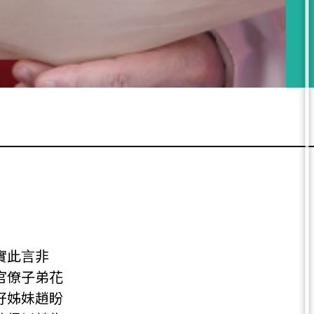
實此言非
官僚子弟花
好姊妹趙盼