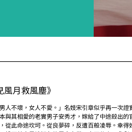
兒風月救風塵》
男人不壞，女人不愛。」名妓宋引章似乎再一次證
本與其相愛的老實男子安秀才，嫁給了中途殺出的
，從此命途坎坷。從良夢碎，反遭百般凌辱。幸得