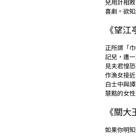
兒用計相救
喜劇。欲知
《望江
正所謂「巾
記兒，遭一
見夫君惶恐
作漁女接近
白士中與譚
慧黠的女性
《關大
如果你明知