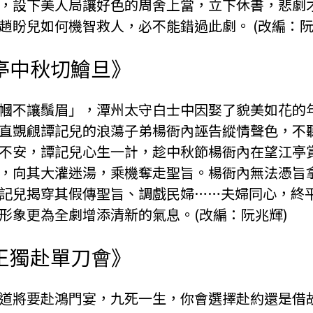
，設下美人局讓好色的周舍上當，立下休書，悲劇
趙盼兒如何機智救人，必不能錯過此劇。 (改編：阮
亭中秋切鱠旦》
幗不讓鬚眉」，潭州太守白士中因娶了貌美如花的
直覬覦譚記兒的浪蕩子弟楊衙內誣告縱情聲色，不
不安，譚記兒心生一計，趁中秋節楊衙內在望江亭
，向其大灌迷湯，乘機奪走聖旨。楊衙內無法憑旨
記兒揭穿其假傳聖旨、調戲民婦……夫婦同心，終
形象更為全劇增添清新的氣息。(改編：阮兆輝)
王獨赴單刀會》
道將要赴鴻門宴，九死一生，你會選擇赴約還是借