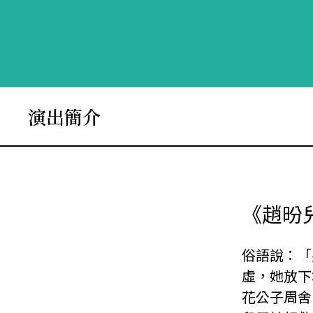
演出簡介
《趙昐
俗語說：「
虛，她放下
花公子周舍