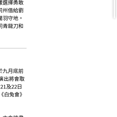
樣選擇勇敢
荊州借給劉
關羽守地。
同青龍刀和
於九月底前
目演出將會取
1及22日
：《白兔會》
。