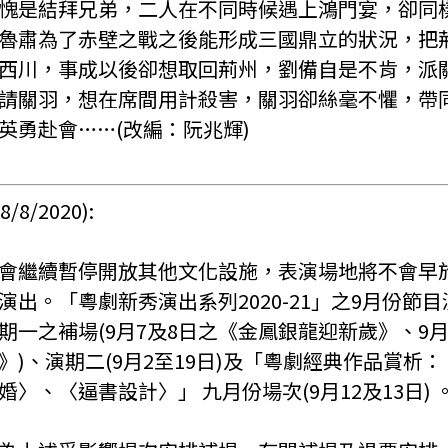
愧是結拜兄弟，二人在不同時候遇上鴻門宴，卻同
魯肅為了赤壁之戰之後能形成三國鼎立的狀況，把
西川，事成以後卻想取回荊州，劉備自是不肯，派
請關羽，想在席間用計殺害，關羽卻絲毫不懼，帶
英勇赴會……(改編：阮兆輝)
/8/2020):
會繼續暫停開放其他文化設施，表演場地將不會早
演出。「粵劇新秀演出系列2020-21」之9月份節
期一之補場(9月7及8日之《金鳳銀龍迎新歲》、9月2
》)、演期二(9月2至19日)及「粵劇經典作品賞析
〉、〈逼書設計〉」 九月份場次(9月12及13日) 