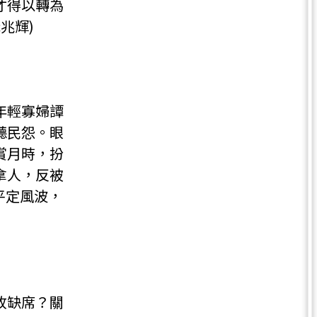
才得以轉為
兆輝)
年輕寡婦譚
聽民怨。眼
賞月時，扮
拿人，反被
平定風波，
故缺席？關