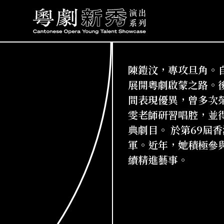
陳鎧汶，專攻旦角。
展開粵劇啟蒙之路。
間表現優異，曾多次
雯老師研習唱腔，並
典劇目。 於第69屆
軍。近年，她積極參
續精進藝事。