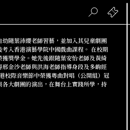
自幼隨葉沛纓老師習藝，並加入其兒童劇團
後考入香港演藝學院中國戲曲課程。 在校期
榮獲獎學金。她先後跟隨葉安怡老師及黃綺
得邢金沙老師與洪海老師指導身段及多齣經
香港校際音樂節中榮獲粵曲對唱（公開組）冠
與各大劇團的演出，在舞台上實踐所學，持