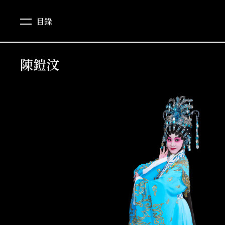
目錄
陳鎧汶