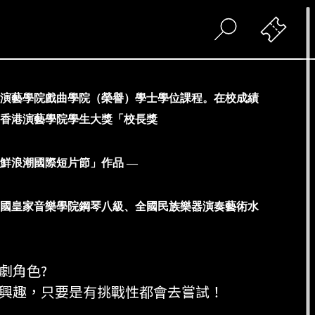
演藝學院戲曲學院（榮譽）學士學位課程。在校成績
香港演藝學院學生大獎「校長獎
鮮浪潮國際短片節」作品
—
國皇家音樂學院鋼琴八級、全國民族樂器演奏藝術水
劇角色?
興趣，只要是有挑戰性都會去嘗試！