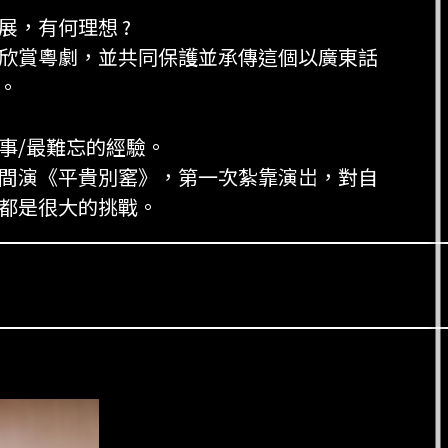
展，有何理想 ?
欣賞粵劇，並共同保護並承傳這個以廣東話
。
事/最難忘的經驗。
間演《平貴別窰》，第一次紮靠演岀，對自
都是很大的挑戰。