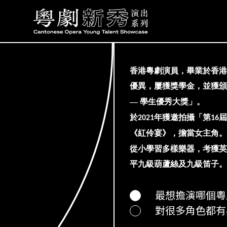
香港粵劇演員，畢業於香港
優異，屢獲獎學金，並獲頒
—
學生優秀大獎」。
於
年獲邀拍攝「第
屆
2021
16
《紅伶宴》，擔當女主角。
從小學習多樣樂器，考獲英
平九級葫蘆絲及九級笛子。
最想擔演哪個粵
對很多角色都有