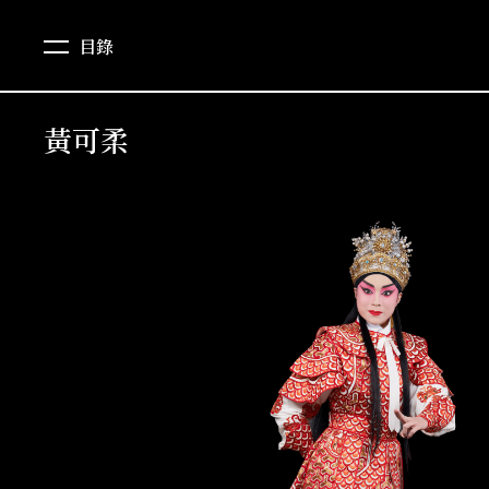
目錄
黃可柔