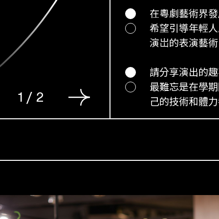
在粵劇藝術界發
希望引導年輕人
演岀的表演藝術
請分享演出的趣
最難忘是在學期
1
/
2
己的技術和體力