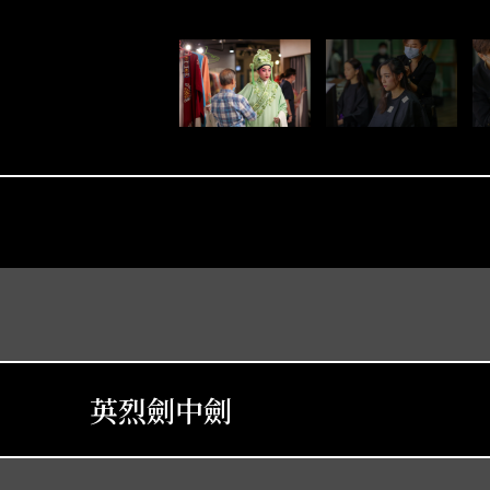
英烈劍中劍