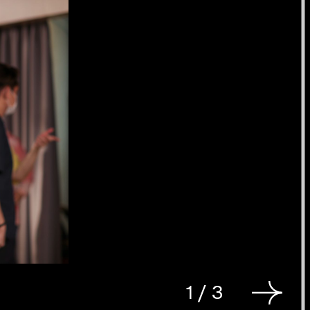
1
/
3