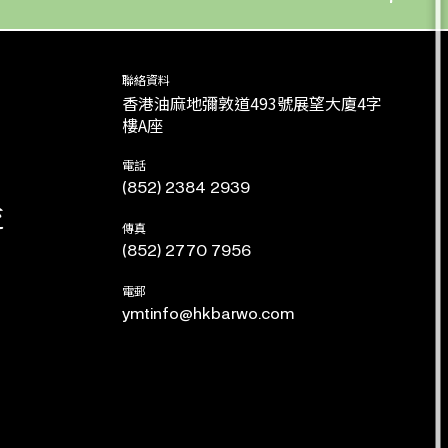
封加進
聯絡資料
香港油麻地彌敦道493號展望大廈4字
樓A座
電話
(852) 2384 2939
流
傳真
(852) 2770 7956
電郵
ymtinfo@hkbarwo.com