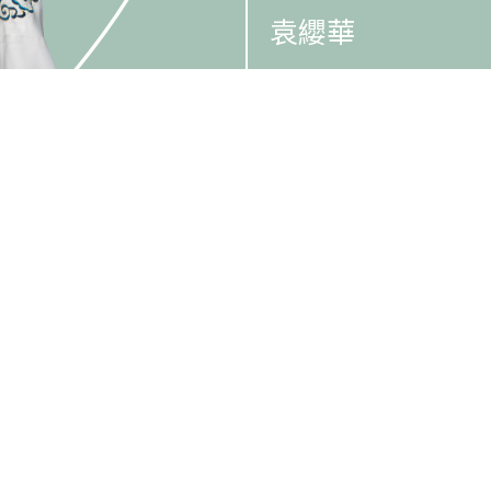
袁纓華
林汶聲
飛鳳兒
伽茵
消息
藝術團隊
演出節目
推廣、教育及交