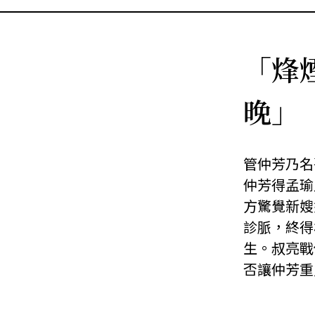
「烽
晚」
管仲芳乃名
仲芳得孟瑜
方驚覺新嫂
診脈，終得
生。叔亮戰
否讓仲芳重