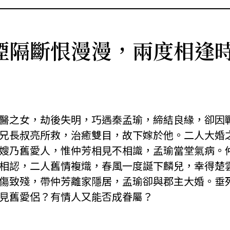
煙隔斷恨漫漫，兩度相逢
醫之女，劫後失明，巧遇秦孟瑜，締結良緣，卻因
兄長叔亮所救，治癒雙目，故下嫁於他。二人大婚
嫂乃舊愛人，惟仲芳相見不相識，孟瑜當堂氣病。
相認，二人舊情複熾，春風一度誕下麟兒，幸得楚
傷致殘，帶仲芳離家隱居，孟瑜卻與郡主大婚。垂
見舊愛侶？有情人又能否成眷屬？