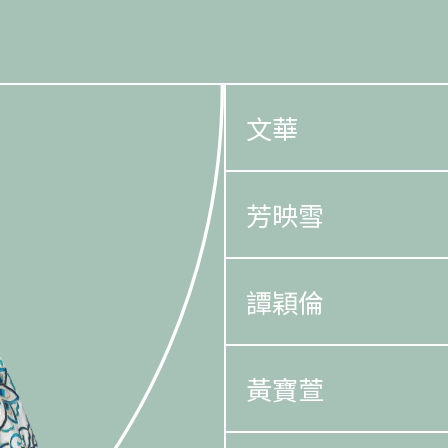
文華
芳映雪
譚穎倫
黃寶萱