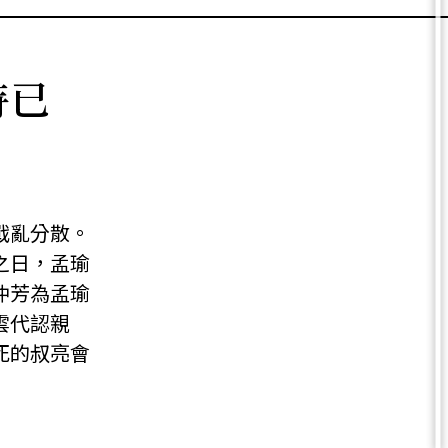
時已
戰亂分散。
之日，孟瑜
仲芳為孟瑜
雲代認親
死的叔亮會