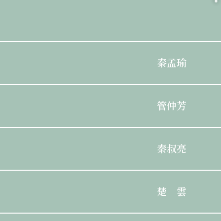
秦孟瑜
管仲芳
秦叔亮
楚 雲