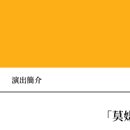
演出簡介
「莫