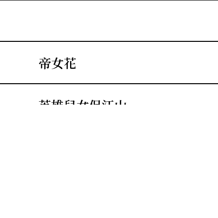
吳敏婷
帝女花
鄺紫煌
英雄兒女保江山
千言
榮歸衣錦鳳求凰
寶劍重揮萬丈虹