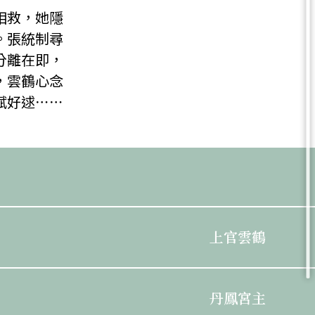
相救，她隱
。張統制尋
分離在即，
，雲鶴心念
賦好逑⋯⋯
上官雲鶴
丹鳳宮主