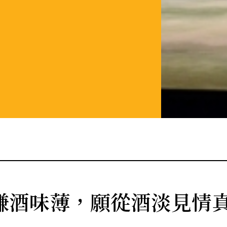
嫌酒味薄，願從酒淡見情