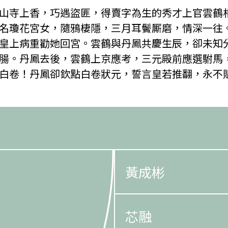
山寺上香，巧遇盜匪，得賣字為生的秀才上官雲鶴
名瓊花宮女，隨鴉棲隱，三月耳鬢厮磨，情深一往
皇上病重勸她回宮。雲鶴與丹鳳共慶生辰，卻未知
腸。丹鳳去後，雲鶴上京應考，三元殿前應選駙馬
白卷！丹鳳卻欽點白卷狀元，誓言皇若推翻，永不
黃成彬
芯融