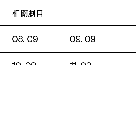
相關劇目
08. 09
09. 09
10. 09
11. 09
演期二 小冊子
15. 09
16. 09
17. 09
18. 09