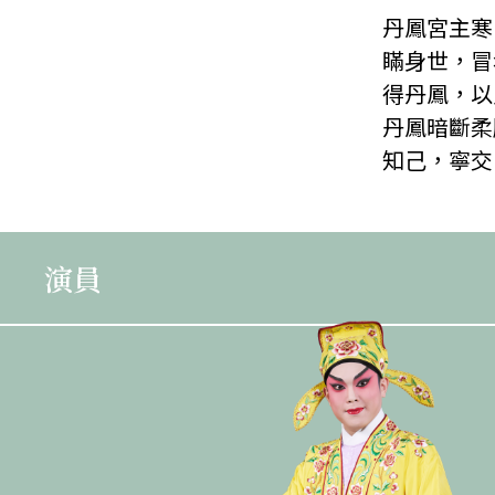
丹鳳宮主寒
瞞身世，冒
得丹鳳，以
丹鳳暗斷柔
知己，寧交
演員