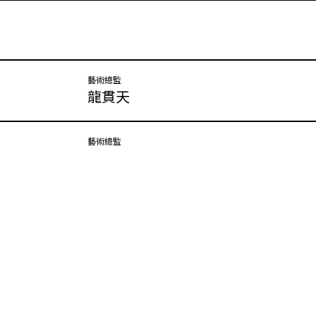
小紅
藝術總監
龍貫天
統制
藝術總監
王超群
賊首黃明
藝術總監
尹飛燕
藝術總監
尹飛燕