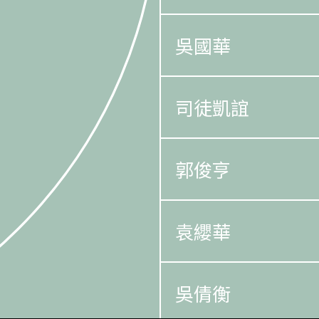
吳國華
司徒凱誼
郭俊亨
袁纓華
吳倩衡