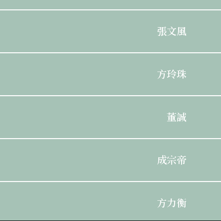
張文風
方玲珠
董誠
成宗帝
方力衡