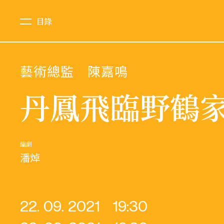
目錄
藝術總監
陳嘉鳴
丹鳳飛臨野鶴
編劇
潘焯
22. 09. 2021
19:30