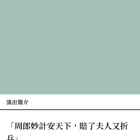
演出簡介
「周郎妙計安天下，賠了夫人又折
兵」