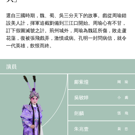
選自三國時期，魏、蜀、吳三分天下的故事。戲從周瑜錯
設美人計，揮軍追截劉備到三江口開始。周瑜心有不甘，
訂下假圖滅虢之計。荊州城外，周瑜為魏廷所傷，敗走蘆
花蕩，復被張飛戲弄，激憤成病。孔明一封問病信，就令
一代英雄，飲恨而終。
演員
鄺紫煌
周 瑜
吳敏婷
小 喬
劍麟
張 飛
朱兆壹
黃 忠