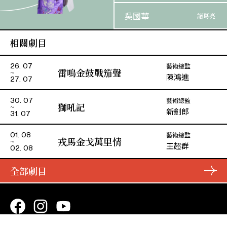
吳國華
諸葛亮
相關劇目
吳穎霖
孫尚香
藝術總監
26. 07
雷鳴金鼓戰笳聲
陳鴻進
27. 07
藝術總監
30. 07
獅吼記
新劍郎
31. 07
藝術總監
01. 08
戎馬金戈萬里情
王超群
02. 08
全部劇目
演期二 小冊子