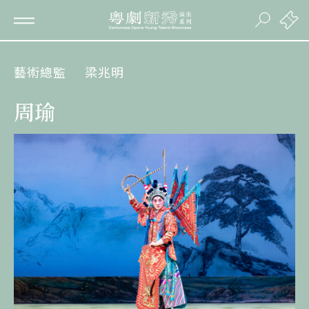
藝術總監
梁兆明
周瑜