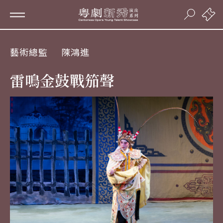
藝術總監
陳鴻進
雷鳴金鼓戰笳聲