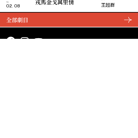
戎馬金戈萬里情
王超群
02. 08
全部劇目
演期二 小冊子
主辦
資助