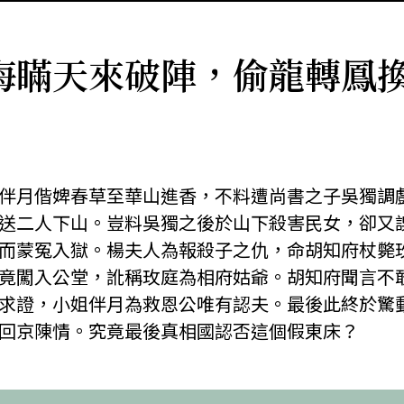
海瞞天來破陣，偷龍轉鳳
」
伴月偕婢春草至華山進香，不料遭尚書之子吳獨調
送二人下山。豈料吳獨之後於山下殺害民女，卻又
而蒙冤入獄。楊夫人為報殺子之仇，命胡知府杖斃
竟闖入公堂，訛稱玫庭為相府姑爺。胡知府聞言不
求證，小姐伴月為救恩公唯有認夫。最後此終於驚
回京陳情。究竟最後真相國認否這個假東床？