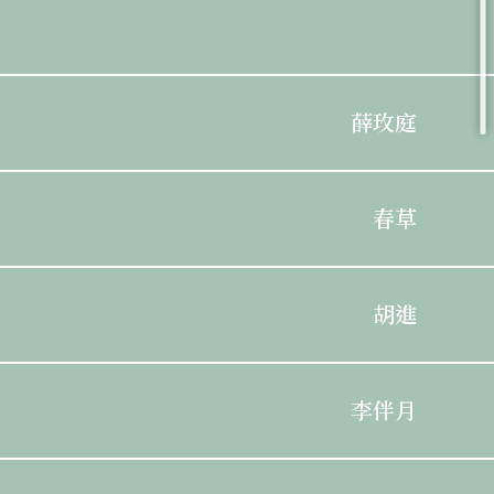
薛玫庭
春草
胡進
李伴月