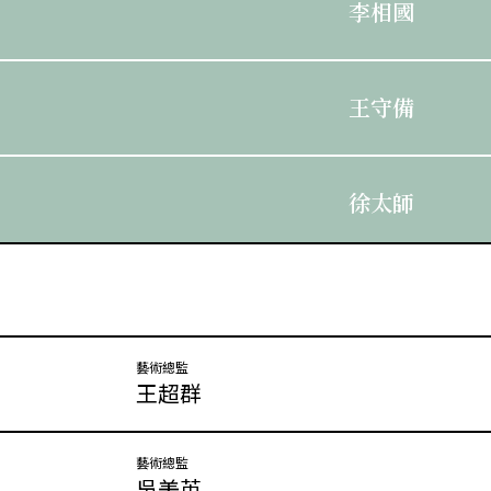
李相國
王守備
徐太師
楊夫人
藝術總監
王超群
吳獨
藝術總監
吳美英
秋花