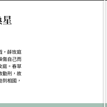
換星
戲，薛玫庭
誤傷自己而
玫庭。春草
敢動刑，故
動到相國，