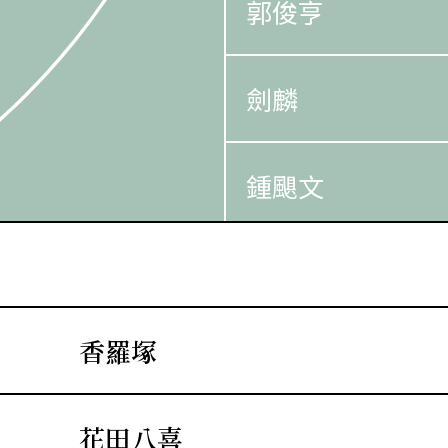
郭俊亨
劍麟
鍾颶文
張宛雲
香羅塚
羅妍
花田八喜
李晴茵