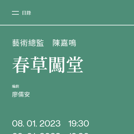
目錄
藝術總監
陳嘉鳴
春草闖堂
編劇
廖儒安
08. 01. 2023
19:30