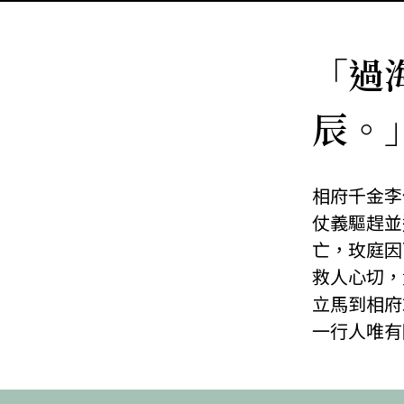
「過
辰。
相府千金李
仗義驅趕並
亡，玫庭因
救人心切，
立馬到相府
一行人唯有