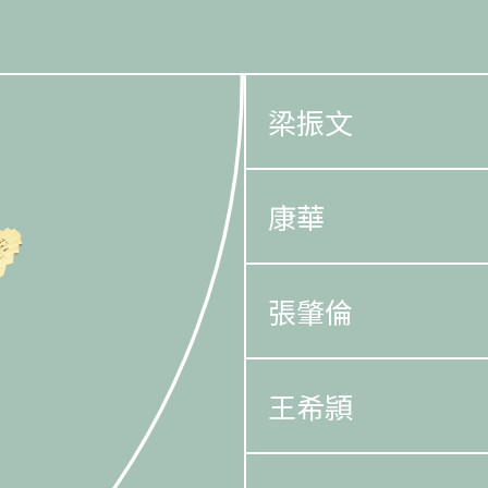
梁振文
康華
張肇倫
王希頴