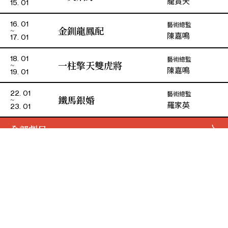
龍貫天
15. 01
藝術總監
16. 01
金釧龍鳳配
陳嘉鳴
17. 01
藝術總監
18. 01
一柱擎天雙虎將
陳嘉鳴
19. 01
藝術總監
22. 01
鐵馬銀婚
羅家英
23. 01
全部劇目
演期二 小冊子
主辦
資助