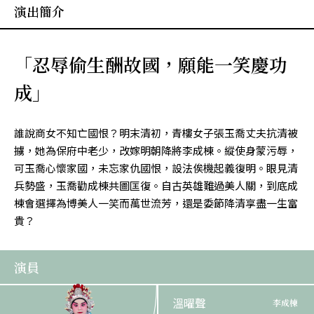
演出簡介
「忍辱偷生酬故國，願能一笑慶功
成」
誰說商女不知亡國恨？明末清初，青樓女子張玉喬丈夫抗清被
擄，她為保府中老少，改嫁明朝降將李成棟。縱使身蒙污辱，
可玉喬心懷家國，未忘家仇國恨，設法俟機起義復明。眼見清
兵勢盛，玉喬勸成棟共圖匡復。自古英雄難過美人關，到底成
棟會選擇為博美人一笑而萬世流芳，還是委節降清享盡一生富
貴？
演員
溫曜聲
李成棟