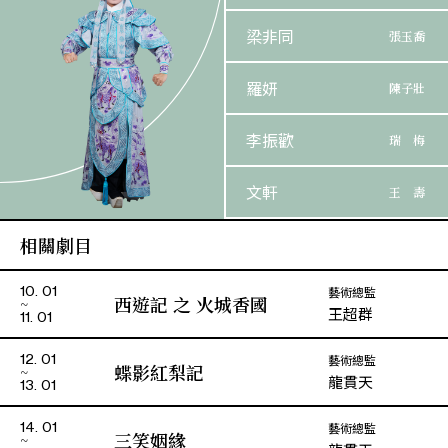
梁非同
張玉喬
羅妍
陳子壯
李振歡
瑞 梅
文軒
王 壽
相關劇目
張肇倫
佟養甲
藝術總監
10. 01
伯 卿
西遊記 之 火城香國
王超群
11. 01
張宛雲
陳 母
藝術總監
12. 01
蝶影紅梨記
龍貫天
13. 01
鄺純茵
陳上圖
藝術總監
14. 01
三笑姻緣