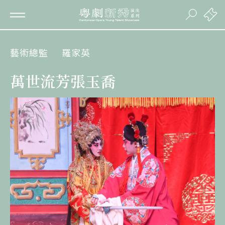
藝術總監
羅家英
萬世流芳張玉喬