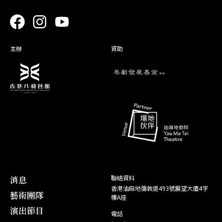
角色
25. 10
搶新娘
柳 彥
26. 10
主辦
資助
角色
23. 10
雙龍丹鳳霸皇都
魏劍秋
24. 10
角色
19. 10
蠻漢刁妻
韓 豹
20. 10
角色
17. 10
劍底娥眉是我妻
家 人/ 甲
18. 10
番將
角色
02. 08
獅吼記
蘇東坡
03. 08
消息
聯絡資料
香港油麻地彌敦道493號展望大廈4字
藝術團隊
樓A座
演出節目
電話