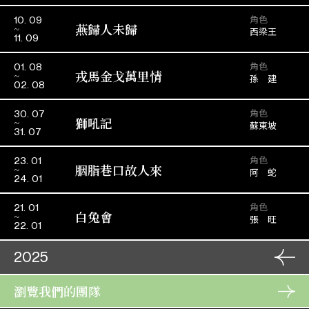
角色
10. 09
燕歸人未歸
西梁王
11. 09
角色
01. 08
戎馬金戈萬里情
孫 建
02. 08
角色
30. 07
獅吼記
蘇東坡
31. 07
角色
23. 01
胭脂巷口故人來
阿 蛇
24. 01
角色
21. 01
白兔會
張 旺
22. 01
2025
角色
瀏覽我們的團隊
30. 11
樓台會
馬文才
01. 12