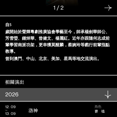
1
/
2
自
5
歲開始於聲輝粵劇推廣協會學藝至今，師承楊劍華師公、
芳雪瑩、鍾焯華、曾健文、楊麗紅。近年亦跟隨何志成前
輩學習南派功架，更幸獲莫醒麟，蔡婉玲等戲行前輩指點
教導。
曾到澳門、中山、北京、美加、星馬等地交流演出。
相關演出
2026
角色
12. 09
洛神
曹 植
13. 09