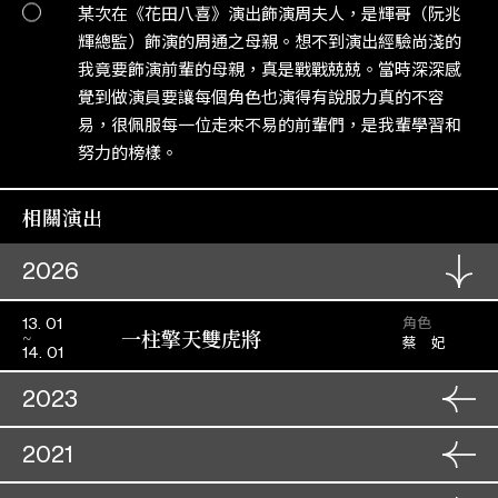
某次在《花田八喜》演出飾演周夫人，是輝哥（阮兆
輝總監）飾演的周通之母親。想不到演出經驗尚淺的
我竟要飾演前輩的母親，真是戰戰兢兢。當時深深感
覺到做演員要讓每個角色也演得有說服力真的不容
易，很佩服每一位走來不易的前輩們，是我輩學習和
努力的榜樣。
相關演出
2026
角色
13. 01
一柱擎天雙虎將
蔡 妃
14. 01
2023
角色
26. 11
2021
洛神
陳德珠
27. 11