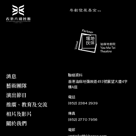
角色
01. 10
鳳閣恩仇未了情
角色
07. 01
小 寶
帝女花(取消)
02. 10
周瑞蘭
08. 01
角色
03. 09
帝女花
袁 妃 /
04. 09
道 姑
消息
聯絡資料
香港油麻地彌敦道493號展望大廈4字
藝術團隊
樓A座
演出節目
電話
推廣、教育及交流
(852) 2384 2939
相片及影片
傳真
(852) 2770 7956
關於我們
電郵