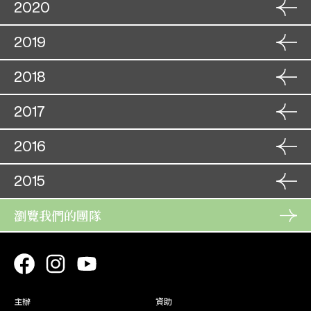
角色
30. 12
2020
洛神
角色
梨奴
16. 10
31. 12
秦淮月照狀元還
湘 雯
17. 10
角色
18. 12
2019
帝女花(取消)
角色
昭仁公主
22. 09
19. 12
丹鳳飛臨野鶴家
角色
方玲珠
02. 01
23. 09
糟糠情
角色
22. 11
2018
衡陽宮主
雙龍丹鳳霸皇都
03. 01
角色
北齊后
09. 12
23. 11
販馬記(取消)
角色
春 花／
15. 09
榮歸衣錦鳳求凰
角色
10. 12
14. 11
2017
林冷鳳
趙蓮珠
雙珠鳳
16. 09
角色
秋 華
04. 10
15. 11
狸貓換太子(上本)
惜 花
角色
04. 12
05. 10
角色
25. 10
2016
角色
三年一哭二郎橋(取消)
08. 09
古老排場折子戲
李媚珠
帝女花
角色
妃 子
10. 10
昭仁公主
05. 12
26. 10
白兔會
09. 09
角色
岳繡英
02. 10
11. 10
帝女花
角色
06. 12
2015
袁妃/道姑
胭脂巷口故人來
角色
23. 10
03. 10
角色
珍 珠
28. 07
角色
漢武帝夢會衛夫人
06. 08
07. 12
火網梵宮十四年
陳皇后
搶新娘
角色
李蘭英
11. 07
秋 香
24. 10
29. 07
洛神
角色
07. 08
瀏覽我們的團隊
01. 12
角色
陳德珠
03. 07
十奏嚴嵩
12. 07
白兔會
角色
荷 花
26. 11
岳繡英
02. 12
活命金牌
角色
06. 01
04. 07
角色
銀 杏
05. 01
角色
狸貓換太子(上本) (補場)
27. 06
27. 11
榮歸衣錦鳳求凰
惜 花
紫釵記
書寫梨園 - 編劇家作品巡
角色
秋 菱
07. 07
盧燕貞
07. 01
06. 01
28. 06
惜 花
禮：潘一帆《燕歸人未歸》
08. 07
角色
10. 10
帝女花
袁 妃 /
角色
23. 06
10. 10
獅吼記
道 姑
皇 后
主辦
資助
24. 06