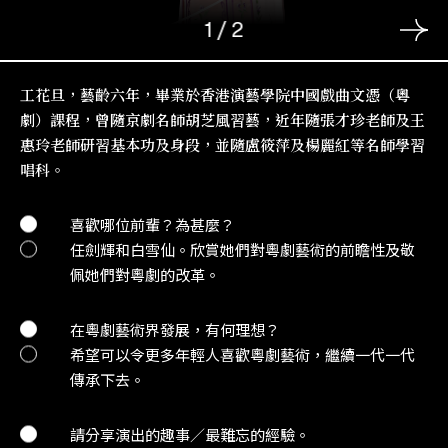
1
/
2
工花旦，藝齡六年，畢業於香港演藝學院中國戲曲文憑（粵
劇）課程，曾隨京劇名師胡芝風習藝，近年隨張才珍老師及王
惠玲老師研習基本功及身段，並隨盧筱萍及楊麗紅等名師學習
唱科。
喜歡哪位前輩？為甚麼？
任劍輝和白雪仙。欣賞她們對粵劇藝術的前瞻性及敬
佩她們對粵劇的改革。
在粵劇藝術界發展，有何理想？
希望可以令更多年輕人喜歡粵劇藝術，繼續一代一代
傳承下去。
請分享演出的趣事／最難忘的經驗。