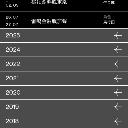
桃花湖畔鳳求凰
任金城
02. 09
角色
26. 07
雷鳴金鼓戰笳聲
馬行田
27. 07
2025
粵劇推廣場──丑生的喜怒
角色
2024
22. 11
婁阿鼠
哀樂
30. 11
粵劇六柱巡禮 – 丑角導賞專
角色
2022
07. 09
王 忠
角色
24. 11
場
08. 09
白兔會
李洪一
25. 11
角色
28. 01
2021
狀元打更 (取消)
沈安
29. 01
角色
26. 07
帝女花
角色
20. 11
2020
周 鍾
白龍關
28. 07
德昭太子
21. 11
角色
13. 12
2019
搶新娘(取消)
中篇劇︰煉印、西遊記之三
角色
畢守法
05. 02
14. 12
李 乙
打白骨精(取消)
06. 02
角色
01. 02
2018
何文秀會妻
角色
王 鼎
09. 12
02. 02