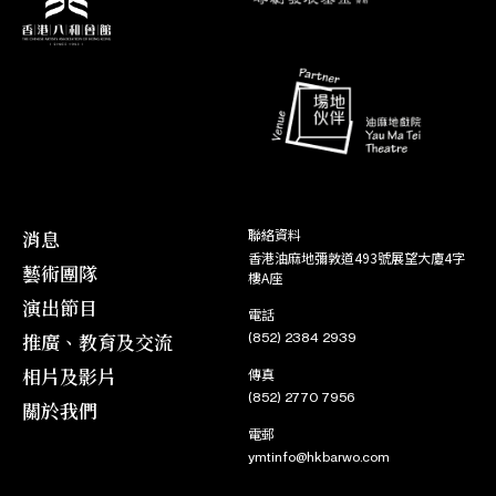
角色
26. 06
角色
販馬記
16. 01
胡 敬
角色
孟麗君
角色
31. 01
榮 祿
27. 06
07. 08
古老排場折子戲
百戰榮歸迎彩鳳
趙國忠/
17. 01
趙小將
01. 02
07. 08
秦 漢
角色
09. 01
長坂坡
趙 雲
10. 01
消息
聯絡資料
香港油麻地彌敦道493號展望大廈4字
藝術團隊
樓A座
演出節目
電話
推廣、教育及交流
(852) 2384 2939
相片及影片
傳真
(852) 2770 7956
關於我們
電郵
ymtinfo@hkbarwo.com