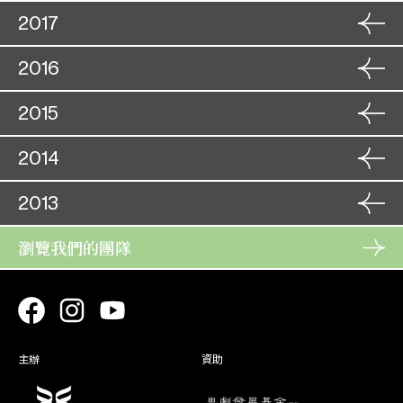
販馬記(取消)
胡 敬
角色
27. 01
10. 12
獅吼記(取消)
角色
28. 11
2017
蘇東坡
一劍雙鞭碎海棠
28. 01
展覽粵劇表演 — 關大王之單
角色
賈茂昌
09. 01
29. 11
魯 肅
刀會
10. 01
角色
08. 12
2016
角色
09. 01
周仁獻嫂之生死盟
關漢卿劇作精選(取消)
角色
杜文學
楊衙內
16. 11
09. 12
中篇劇：周瑜歸天、十五貫
10. 01
周 瑜/婁
角色
17. 11
08. 10
2015
阿鼠
洛神
角色
柳 忌
29. 11
09. 10
白兔會
火 公
角色
15. 08
30. 11
角色
2014
梟雄虎將美人威
26. 11
衛干城
花月東牆記
角色
周 桐 /
04. 10
16. 08
紫釵記
27. 11
角色
王哨兒
仇 嚴
05. 08
05. 10
角色
《哪吒》親子專場
11. 12
2013
海龍王／通
帝女花
書寫梨園 - 編劇家作品巡
角色
張 千
05. 08
天教主
角色
04. 08
01. 08
12. 12
韓 昌
禮：潘一帆《一曲琵琶動漢
角色
夢斷香銷四十年
30. 07
鄧 哥
獅吼記
粵劇新秀․八和粵劇學院交流
角色
瀏覽我們的團隊
05. 08
23. 12
張 千
02. 08
王》
角色
21. 07
31. 07
角色
韋佗/鶴童
18. 10
大鬧廣昌隆
演出
三帥困崤山
24. 12
劉君獻
孟明視
22. 07
角色
30. 07
19. 10
角色
瀟湘夜雨臨江驛
角色
23. 07
01. 08
劉 仁
雙仙拜月亭
珠聯璧合劍為媒
角色
卞柳堂
31. 07
13. 10
上官賢
角色
穆桂英大破洪州
10. 01
24. 07
02. 08
角色
張 彪
甘露寺‧三氣周瑜
周 瑜
13. 10
19. 08
李 貴/
11. 01
情俠鬧璇宮
角色
強 盜/
角色
15. 03
20. 08
主辦
資助
06. 07
穆桂英大破洪州
角色
獅吼記
思 鄉
小 將
11. 10
柳 襄/桂
角色
戰秋江
03. 01
16. 03
周 才
07. 07
穿金寶扇
玉書
解 差
11. 10
04. 01