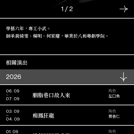
1
/
2
學藝六年，專工小武。
師承黃綺雯、楊明、何家耀，畢業於八和粵劇學院。
相關演出
2026
角色
06. 09
胭脂巷口故人來
左口魚
07. 09
角色
03. 09
痴鳳狂龍
賈善仁
04. 09
角色
01. 09