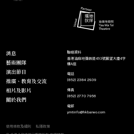
蠻漢刁妻
角色
小 蘭
03. 10
11. 12
花田八喜
周玉樓
04. 10
角色
04. 12
江山錦繡月團圓
角色
邸 兒
27. 09
05. 12
蝶影紅梨記
沈永新
27. 09
角色
15. 11
呆佬拜壽
角色
戴二姐
06. 08
15. 11
桃花湖畔鳳求凰
任寶瓊
06. 08
消息
聯絡資料
角色
25. 10
香港油麻地彌敦道493號展望大廈4字
漢武帝夢會衛夫人
藝術團隊
角色
曹雪兒
30. 07
樓A座
26. 10
樓台會
人 心
演出節目
30. 07
電話
角色
21. 10
推廣、教育及交流
(852) 2384 2939
鳳閣恩仇未了情
角色
倪秀鈿
13. 06
21. 10
梟雄虎將美人威
碧 奴
相片及影片
傳真
14. 06
(852) 2770 7956
角色
關於我們
20. 10
金鳳銀龍迎新歲
角色
司馬焦桐
09. 06
電郵
20. 10
寶蓮燈
靈 芝
09. 06
ymtinfo@hkbarwo.com
角色
17. 10
蝶影紅梨記
角色
飛 瓊
06. 06
使用條款及細則
私隱政策
17. 10
紅梅閣上夜歸人
大 嫂
06. 06