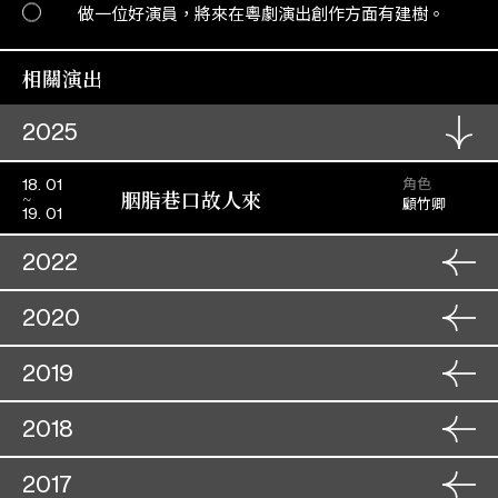
做一位好演員，將來在粵劇演出創作方面有建樹。
相關演出
2025
角色
18. 01
胭脂巷口故人來
顧竹卿
19. 01
2022
角色
12. 07
2020
痴鳳狂龍
趙玉娥
13. 07
角色
18. 12
2019
帝女花(取消)
周瑞蘭
19. 12
角色
25. 12
2018
金鳳銀龍迎新歲
角色
司馬焦桐
13. 12
26. 12
搶新娘(取消)
余潔冰
14. 12
角色
17. 10
2017
周仁獻嫂之生死盟