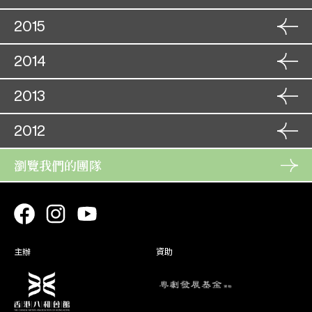
角色
李蘭英
18. 09
18. 10
獅吼記
角色
蘇琴操
04. 11
19. 09
紅鸞喜
角色
08. 12
2015
柳紅蓮
周仁獻嫂之生死盟
05. 11
李蘭英
09. 12
角色
16. 01
桃花湖畔鳳求凰
角色
26. 11
2014
角色
朱彩鸞
03. 01
花月東牆記
17. 01
雙龍丹鳳霸皇都
角色
秋 波
15. 09
北齊后
27. 11
寶劍重揮萬丈虹
04. 01
朱鳴鳳
16. 09
角色
25. 11
2013
樓台會
角色
人 心
24. 11
26. 11
刁蠻元帥莽將軍
角色
蕭月娥
11. 08
25. 11
秋雨菱花姊妹情
角色
08. 12
2012
容小翠
無情寶劍有情天
12. 08
角色
桂玉嫦
20. 11
08. 12
寶劍重揮萬丈虹
角色
梅艷姝
17. 10
21. 11
蝶影紅梨記
角色
瀏覽我們的團隊
27. 12
角色
馮飛燕
02. 08
鐵馬銀婚
18. 10
旗開得勝凱旋還
角色
華雲鳳
05. 12
王者香
28. 12
雙仙拜月亭
03. 08
角色
蔣瑞蓮
17. 06
05. 12
梟雄虎將美人威
角色
碧 奴
06. 08
18. 06
福星高照喜迎春
角色
22. 12
角色
柳飄飄
28. 07
一入侯門深似海
07. 08
火網梵宮十四年
角色
盧元素
04. 12
綠 翹
23. 12
艷陽長照牡丹紅
29. 07
杜鵑紅
04. 12
角色
20. 01
主辦
資助
鳳閣恩仇未了情
角色
14. 12
倪秀鈿
蓋世雙雄霸楚城
21. 01
角色
高美玉
05. 10
15. 12
辭郎洲
孟 母
06. 10
角色
11. 12