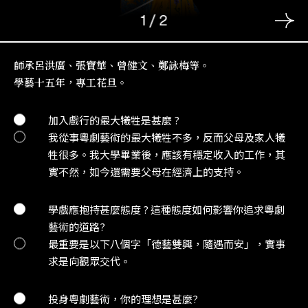
1
/
2
師承呂洪廣、張寶華、曾健文、鄭詠梅等。
學藝十五年，專工花旦。
加入戲行的最大犧牲是甚麼 ?
我從事粵劇藝術的最大犧牲不多，反而父母及家人犧
牲很多。我大學畢業後，應該有穩定收入的工作，其
實不然，如今還需要父母在經濟上的支持。
學戲應抱持甚麼態度 ? 這種態度如何影響你追求粵劇
藝術的道路?
最重要是以下八個字「德藝雙興，隨遇而安」，實事
求是向觀眾交代。
投身粵劇藝術，你的理想是甚麼?