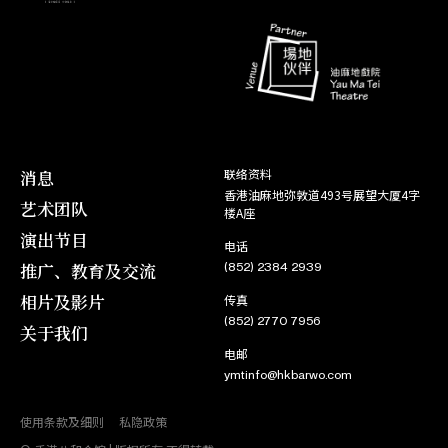
蛮汉刁妻
角色
小 兰
03. 10
11. 12
花田八喜
周玉楼
04. 10
角色
04. 12
江山锦绣月团圆
角色
邸 儿
27. 09
05. 12
蝶影红梨记
沈永新
27. 09
角色
15. 11
呆佬拜寿
角色
戴二姐
06. 08
15. 11
桃花湖畔凤求凰
任宝琼
06. 08
消息
联络资料
角色
25. 10
香港油麻地弥敦道493号展望大厦4字
汉武帝梦会卫夫人
艺术团队
角色
曹雪儿
30. 07
楼A座
26. 10
楼台会
人 心
演出节目
30. 07
电话
角色
21. 10
推广、教育及交流
(852) 2384 2939
凤阁恩仇未了情
角色
倪秀钿
13. 06
21. 10
枭雄虎将美人威
碧 奴
相片及影片
传真
14. 06
(852) 2770 7956
角色
关于我们
20. 10
金凤银龙迎新岁
角色
司马焦桐
09. 06
电邮
20. 10
寶蓮燈
灵 芝
09. 06
ymtinfo@hkbarwo.com
角色
17. 10
蝶影红梨记
角色
飞 琼
06. 06
使用条款及细则
私隐政策
17. 10
红梅阁上夜归人
大 嫂
06. 06