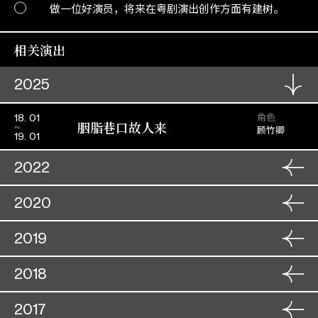
做一位好演员，将来在粤剧演出创作方面有建树。
相关演出
2025
角色
18. 01
胭脂巷口故人来
顾竹卿
19. 01
2022
角色
12. 07
2020
痴凤狂龙
赵玉娥
13. 07
角色
18. 12
2019
帝女花(取消)
周瑞兰
19. 12
角色
25. 12
2018
金鳳銀龍迎新歲
角色
司馬焦桐
13. 12
26. 12
抢新娘(取消)
余洁冰
14. 12
角色
17. 10
2017
周仁献嫂之生死盟