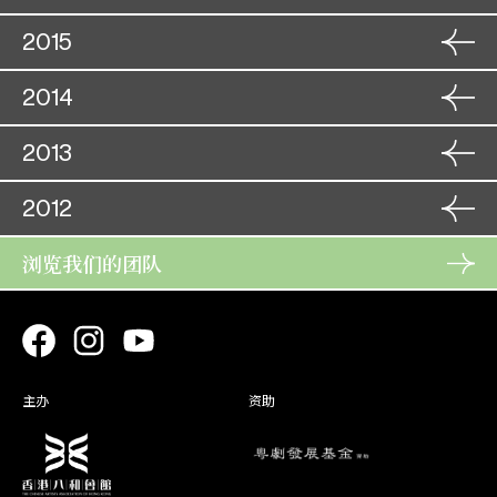
角色
李兰英
18. 09
18. 10
狮吼记
角色
苏琴操
04. 11
19. 09
红鸾喜
角色
08. 12
2015
柳红莲
周仁献嫂之生死盟
05. 11
李兰英
09. 12
角色
16. 01
桃花湖畔凤求凰
角色
26. 11
2014
角色
朱彩鸾
03. 01
花月东墙记
17. 01
双龙丹凤霸皇都
角色
秋 波
15. 09
北齐后
27. 11
宝剑重挥万丈虹
04. 01
朱鸣凤
16. 09
角色
25. 11
2013
楼台会
角色
人 心
24. 11
26. 11
刁蛮元帅莽将军
角色
萧月娥
11. 08
25. 11
秋雨菱花姊妹情
角色
08. 12
2012
容小翠
无情宝剑有情天
12. 08
角色
桂玉嫦
20. 11
08. 12
宝剑重挥万丈虹
角色
梅艳姝
17. 10
21. 11
蝶影红梨记
角色
浏览我们的团队
27. 12
角色
冯飞燕3
02. 08
铁马银婚
18. 10
旗开得胜凯旋还
角色
华云凤
05. 12
王者香
28. 12
双仙拜月亭
03. 08
角色
蒋瑞莲
17. 06
05. 12
枭雄虎将美人威
角色
碧 奴
06. 08
18. 06
福星高照喜迎春
角色
22. 12
角色
柳飄飄
28. 07
一入侯门深似海
07. 08
火网梵宫十四年
角色
卢元素
04. 12
绿 翘
23. 12
艳阳长照牡丹红
29. 07
杜鹃红
04. 12
角色
20. 01
主办
资助
凤阁恩仇未了情
角色
14. 12
倪秀钿
盖世双雄霸楚城
21. 01
角色
高美玉
05. 10
15. 12
辞郎洲
孟 母
06. 10
角色
11. 12