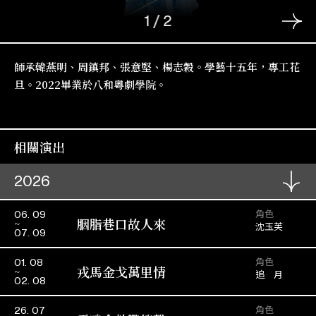
1
/
2
師承韓燕明、周鎮邦、張意堅、楊志穀。學藝十五年，專工花
旦。2022畢業於八和粵劇學院。
相關演出
2026
角色
06. 09
胭脂巷口故人來
沈玉芙
07. 09
角色
01. 08
戎馬金戈萬里情
追 月
02. 08
角色
26. 07