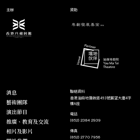
蠻漢刁妻
韓素英
08. 09
主辦
資助
消息
聯絡資料
香港油麻地彌敦道493號展望大廈4字
藝術團隊
樓A座
演出節目
電話
推廣、教育及交流
(852) 2384 2939
相片及影片
傳真
(852) 2770 7956