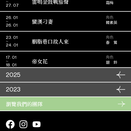
雷鳴金鼓戰笳聲
霜梅
27. 07
角色
26. 01
蠻漢刁妻
韓素英
26. 01
角色
23. 01
胭脂巷口故人來
春 鶯
24. 01
角色
17. 01
帝女花
銀 鈴
18. 01
2025
角色
04. 12
2023
寶劍重揮萬丈虹
春 梅
05. 12
角色
瀏覽我們的團隊
14. 10
龍鳳爭掛帥
角色
司徒美
21. 10
15. 10
紅鸞喜
菱香
22. 10
角色
07. 09