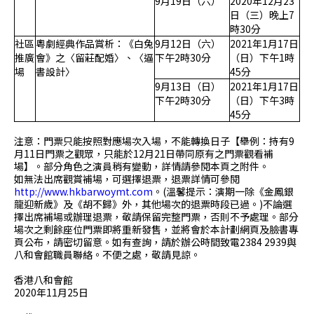
9月19日（六）
2020年12月23
日（三）晚上7
時30分
社區
粵劇經典作品賞析：《白兔
9月12日（六）
2021年1月17日
推廣
會》之〈留莊配婚〉、〈逼
下午2時30分
（日）下午1時
場
書設計〉
45分
9月13日（日）
2021年1月17日
下午2時30分
（日）下午3時
45分
注意：門票只能按照對應場次入場，不能轉換日子
【舉例：持有
9
月
11
日門票之觀眾，只能於
12
月
21
日帶同原有之門票觀看補
場】。
部分角色之演員稍有變動，詳情請參閱本頁之附件。
如無法
出席觀賞補場
，可選擇退票，退票詳情可參閱
http://www.hkbarwoymt.com
。
(
溫馨提示：演期一除《金鳳銀
龍迎新歲》及《胡不歸》外，其他場次的退票時段已過。
)
不論選
擇出席補場或辦理退票，敬請保留完整門票，否則不予處理。
部分
場次之剩餘座位門票即將重新發售，並將會於本計劃網頁及臉書專
頁公布，請密切留
意。如有查詢，請於辦公時間致電
2384 2939
與
八和會館職員聯絡。不便之處，敬請見諒。
香港八和會館
2020年11月25日