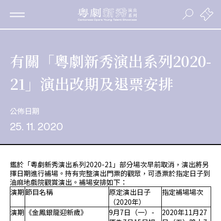
有關「粵劇新秀演出系列2020-
21」演出改期及退票安排
公佈日期
25. 11. 2020
鑑於「粵劇新秀演出系列2020-21」部分場次早前取消，演出將另
擇日期進行補場。持有完整演出門票的觀眾，可憑票於指定日子到
油麻地戲院觀賞演出。補場安排如下：
演期
節目名稱
原定演出日子
指定補場場次
（
2020
年）
演期
《金鳳銀龍迎新歲》
9月7日（一）-
2020年11月27