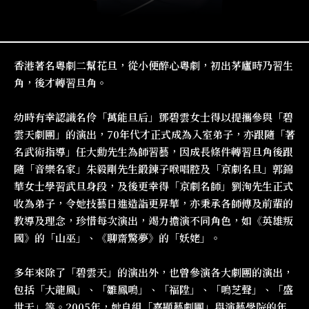
香港著名粵劇二幫花旦，從小便醉心粵劇，初出茅廬時乃習生
角，後才轉習旦角。
幼時有幸認識名伶「萬能旦后」鄧碧雲女士得以提攜參與「碧
雲天劇團」的演出，70年代才正式成為入室弟子，亦跟隨「著
名武術指導」任大勳先生為師習藝，因成長條件轉習旦角後跟
隨「音樂名家」朱毅剛先生鍛鍊子喉唱腔及「京劇名旦」郭錦
華女士學習武旦身段，及後更幸得「京劇名師」劉洵先生正式
收為弟子，令她技藝日進造詣更昇華，亦秉承各師傅及前輩的
教導及理念，珍惜每次演出，竭力擔演不同角色，如《英雄叛
國》的「山巫」、《聊齋驚夢》的「妖姥」。
多年來除了「碧雲天」的演出外，也曾參演各大劇團的演出，
包括「大龍鳳」、「雛鳳鳴」、「福陞」、「鳴芝聲」、「盛
世天」等。2005年，她自組「嘉顯藝劇團」與演藝學院的年