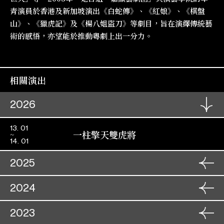
青演員於香港及新加坡演出《白蛇傳》、《紅娘》、《棋盤
山》、《獵虎記》及《楊八姐盜刀》等劇目，旨在演繹傳統藝
術的感悟，亦望能於推動粵劇上出一分力。
相關演出
2026
13. 01
一柱擎天雙虎將
14. 01
2025
19. 10
2024
蠻漢刁妻
20. 10
09. 11
2023
九天玄女
17. 10