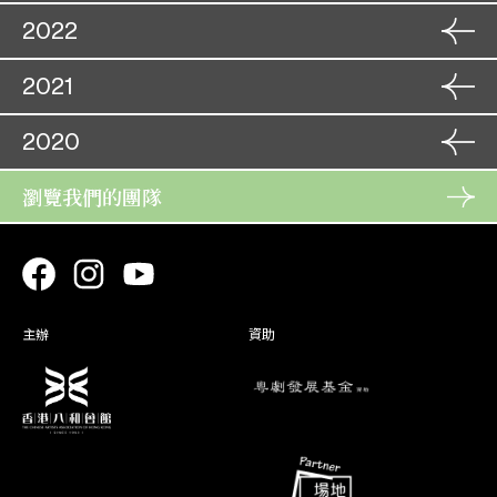
10. 11
劍底娥眉是我妻
18. 10
16. 10
2022
秦淮月照狀元還
07. 11
17. 10
英雄兒女保江山
09. 09
08. 11
新啼笑因緣
20. 11
2021
狀元打更
10. 09
18. 09
21. 11
痴心巧奪漢宮花
14. 09
19. 09
花染狀元紅
18. 11
2020
06. 01
珠聯璧合劍為媒
15. 09
春花笑六郎
27. 08
19. 11
仗義居然嫂作妻
07. 01
08. 01
28. 08
春草闖堂
瀏覽我們的團隊
28. 10
18. 01
雄才偉略女兒兵
09. 01
一柱擎天雙虎將
22. 09
29. 10
丹鳳飛臨野鶴家
19. 01
28. 01
23. 09
狀元打更 (取消)
06. 01
29. 01
江山錦繡月團圓
16. 01
07. 01
金釧龍鳳配
02. 07
新啼笑因緣
17. 01
03. 07
主辦
資助
《新啼笑因緣》電影放
30. 01
映
30. 01
29. 01
新啼笑因緣(取消)
30. 01