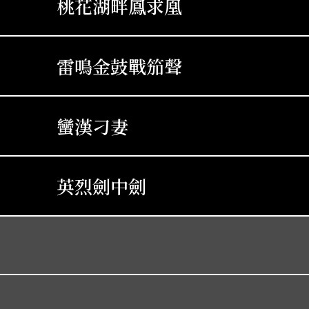
桃花湖畔鳳求凰
雷鳴金鼓戰笳聲
蠻漢刁妻
英烈劍中劍
紫釵記