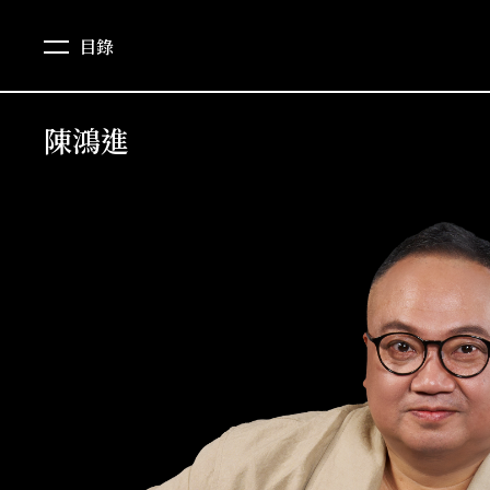
目錄
陳鴻進