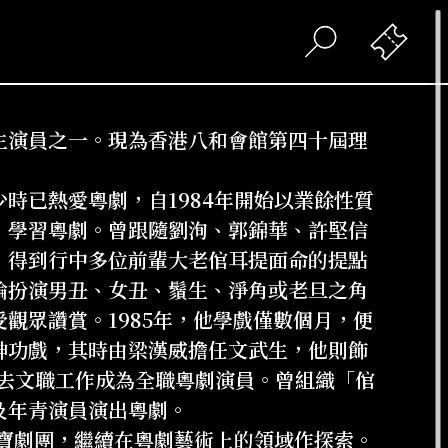
生演員之一。現為香港八和會館第四十屆理
時已熱愛粵劇，自1984年開始以業餘性質
」學習粵劇。曾跟隨劉洵、郭錦華、許堅信
，得到行中多位前輩大老倌耳提面命的提點
論扮演男丑、女丑、鬚生、淨角或老旦之角
觀眾讚賞。1985年，他學戲僅數個月，便
神功戲，其時由梁漢威擔任文武生，他則飾
辭去文職工作成為全職粵劇演員。曾組織「倌
及年青演員演出粵劇。
嘉寶劇團，繼續在粵劇藝術上的領域作探索。