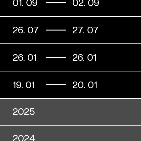
01. 09
02. 09
26. 07
27. 07
26. 01
26. 01
19. 01
20. 01
2025
2024
02. 12
03. 12