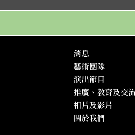
粵劇六柱巡禮 – 丑角導賞專場
粵劇推廣場──丑生的喜怒哀樂
無情寶劍有情天
白兔會
消息
藝術團隊
蠻漢刁妻
演出節目
推廣、教育及交
帝女花
相片及影片
關於我們
胭脂巷口故人來