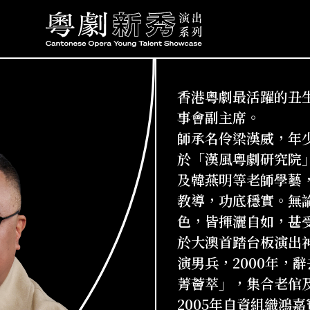
香港粵劇最活躍的丑
事會副主席。
師承名伶梁漢威，年少
於「漢風粵劇研究院
及韓燕明等老師學藝
教導，功底穩實。無
色，皆揮灑自如，甚受
於大澳首踏台板演出
演男兵，2000年，
菁薈萃」，集合老倌
2005年自資組織鴻