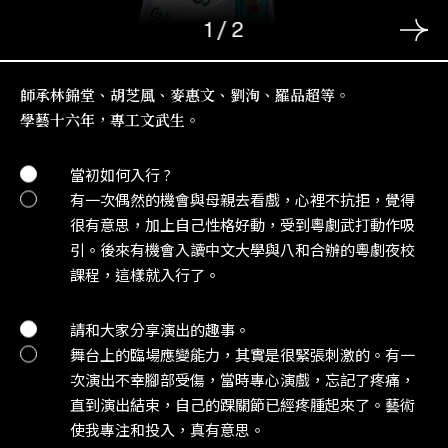
1
/
2
師承林錦堂、胡芝風、麥惠文、劉洵、羅品超等。
學藝十六年，專工文武生。
當初如何入行 ?
有一次偶然的機會與母親去看戲，心裡不抗拒，覺得
很有意思，加上自己性格好動，受到粵劇武打動作吸
引。後來有機會入讀中文大學與八和合辦的粵劇夜校
課程，這樣就入行了。
請和大家分享演出的趣事。
舞台上的臨場應變能力，其實是很緊張刺激的。有一
次演出不幸腳部受傷，當時專心演戲，忘記了疼痛，
直到演出結束，自己的踝關節已經疼腫起來了。藝術
使我專注和投入，真有意思。