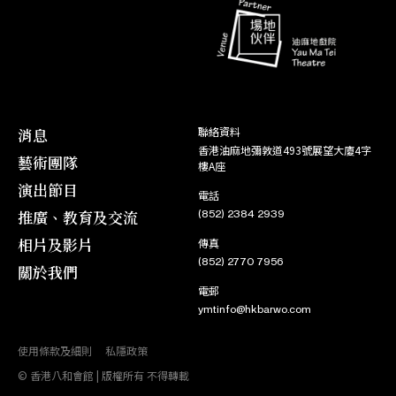
角色
13. 08
鳳閣恩仇未了情
角色
狄親王
30. 08
14. 08
刁蠻元帥莽將軍
仇尚義
31. 08
角色
08. 08
洛神
角色
柳 忌
19. 07
09. 08
火網梵宮十四年
温 璋
20. 07
消息
聯絡資料
角色
06. 08
福星高照喜迎春
香港油麻地彌敦道493號展望大廈4字
角色
孟如玉
12. 07
藝術團隊
07. 08
無情寶劍有情天
樓A座
冀 王
13. 07
演出節目
角色
電話
08. 01
鍾馗嫁妹
角色
杜 平
24. 03
推廣、教育及交流
(852) 2384 2939
09. 01
鐵馬銀婚
陳友傑
25. 03
相片及影片
傳真
角色
06. 01
(852) 2770 7956
章台柳
關於我們
角色
史 兵 /
17. 03
紅樓金井夢
07. 01
賈 環
侍 衛
電郵
18. 03
ymtinfo@hkbarwo.com
使用條款及細則
私隱政策
© 香港八和會館 | 版權所有 不得轉載