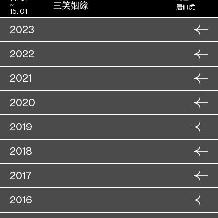
三笑姻緣
唐伯虎
15. 01
2023
角色
30. 11
2022
胭脂巷口故人來
宋文敏
01. 12
角色
22. 11
2021
梟雄虎將美人威
角色
梁文儉
12. 09
23. 11
三戰定江山
唐太宗
13. 09
角色
07. 07
2020
白龍關
角色
白龍太子
20. 11
08. 07
狀元打更
角色
沈安
10. 01
21. 11
白兔會
角色
02. 12
2019
李洪信
白龍關(取消)
11. 01
角色
白龍太子
23. 06
03. 12
獅吼記
角色
蘇東坡
13. 09
24. 06
獅吼記
角色
20. 11
2018
蘇東坡
戎馬金戈萬里情
14. 09
角色
楊 祿
28. 10
21. 11
雄才偉略女兒兵
角色
徐元策
06. 03
29. 10
紅菱巧破無頭案(補場)
角色
28. 11
2017
角色
秦三峰
16. 07
一劍雙鞭碎海棠
07. 03
火網梵宮十四年
角色
招萬章
05. 07
溫璋
29. 11
雙珠鳳
17. 07
角色
文必正
23. 10
06. 07
漢武帝夢會衛夫人
角色
27. 10
2016
角色
衞 青
09. 01
霸王別姬
24. 10
關漢卿劇作精選(取消)
角色
項 莊
23. 11
張 梢
28. 10
百戰榮歸迎彩鳳
10. 01
角色
韓無敵
18. 01