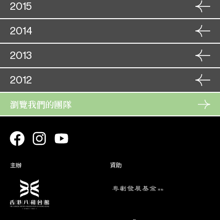
24. 11
福星高照喜迎春
角色
31. 12
2015
角色
沈小褔
03. 01
春花笑六郎
19. 01
雙龍丹鳳霸皇都
角色
阿里汗
20. 10
北齊王
01. 01
百戰榮歸迎彩鳳
04. 01
角色
韓無敵
27. 09
21. 10
雙仙拜月亭 (經典原版) 下卷
角色
28. 11
2014
卞柳堂
王寶釧
29. 09
角色
朱義盛
29. 12
29. 11
梟雄虎將美人威
角色
謝 嵩
18. 10
30. 12
夢斷香銷四十年
角色
09. 12
2013
角色
趙 仁
26. 09
十年一覺揚州夢
19. 10
雙仙拜月亭 (經典原版) 上卷
角色
柳玉虎
24. 11
卞柳堂
10. 12
刁蠻元帥莽將軍
28. 09
角色
駱文龍
06. 12
25. 11
胭脂巷口故人來
角色
29. 09
2012
角色
沈仕和
22. 09
雙龍丹鳳霸皇都
07. 12
十年一覺揚州夢
角色
魏劍秋
04. 12
角色
柳玉虎
19. 09
29. 09
活命金牌
23. 09
刁蠻元帥莽將軍
角色
孔令正
21. 11
仇尚義
05. 12
十年一覺揚州夢
角色
20. 09
瀏覽我們的團隊
16. 12
角色
甲 差
21. 11
艷陽長照牡丹紅
22. 11
雙珠鳳
角色
謝寶童
27. 09
角色
丁翰常
06. 09
16. 12
蝶影紅梨記
21. 11
桃花湖畔鳳求凰
角色
錢濟之
29. 11
角色
柳錦亭
17. 01
27. 09
丹鳳飛臨野鶴家
07. 09
辭郎洲
角色
張文風
10. 10
孟 忠
30. 11
鐵馬銀婚
角色
18. 01
11. 08
角色
張玉琦
20. 10
百花亭贈劍
11. 10
雙珠鳳
角色
江六雲
19. 01
丁翰常
11. 08
獅吼記
21. 10
角色
蘇東坡
18. 10
19. 01
三帥困崤山
角色
胥 嬰 / 晉
08. 10
主辦
資助
劍底蛾眉是我妻
角色
19. 10
08. 08
角色
諸葛強
武官
11. 10
雙龍丹鳳霸皇都
09. 10
龍鳳爭掛帥
容玉龍
北狄王
08. 08
12. 10
角色
16. 10
角色
宋江怒殺閻婆惜
26. 09
德 章
朱弁回朝
角色
陳 虎
17. 10
29. 09
27. 09
何文秀會妻
張 堂
30. 09