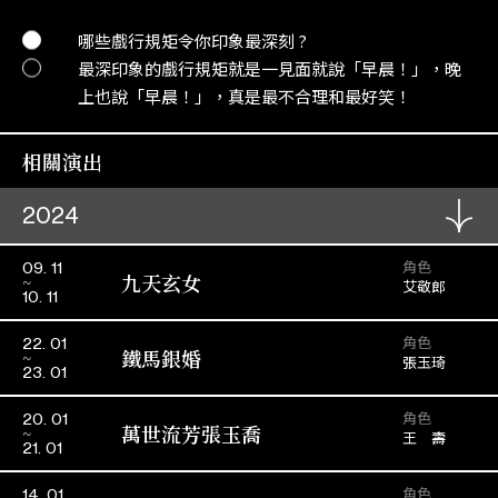
哪些戲行規矩令你印象最深刻 ?
最深印象的戲行規矩就是一見面就說「早晨！」，晚
上也說「早晨！」，真是最不合理和最好笑！
相關演出
2024
角色
09. 11
九天玄女
艾敬郎
10. 11
角色
22. 01
鐵馬銀婚
張玉琦
23. 01
角色
20. 01
萬世流芳張玉喬
王 壽
21. 01
角色
14. 01