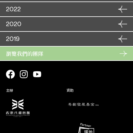
25. 11
角色
10. 09
2022
血雁重歸燕未歸
角色
趙燕琴
07. 09
11. 09
蠻漢刁妻
葛靜娘
08. 09
角色
31. 12
2020
香羅塚
林茹香
01. 01
角色
09. 01
金鳳銀龍迎新歲
角色
16. 12
2019
司馬焦桐
無情寶劍有情天(取消)
11. 01
角色
桂玉嫦
17. 08
17. 12
活命金牌
梁紫玉
18. 08
角色
瀏覽我們的團隊
04. 10
狸貓換太子(上本)
角色
劉皇后
06. 01
05. 10
狸貓換太子(上本) (補場)
劉皇后
07. 01
主辦
資助