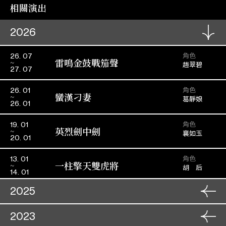
相關演出
2026
角色
26. 07
雷鳴金鼓戰笳聲
趙翠碧
27. 07
角色
26. 01
蠻漢刁妻
葛靜娘
26. 01
角色
19. 01
英烈劍中劍
襄如玉
20. 01
角色
13. 01
一柱擎天雙虎將
胡 后
14. 01
2025
角色
24. 11
2023
白兔會
李三娘