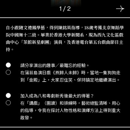
1
/
2
自小跟隨文禮鳳學藝，得到陳銘英指導，18歲考獲北京舞蹈學
院中國舞十二級。畢業於香港大學新聞系，現為西九文化區戲
曲中心「茶館新星劇團」演員，及香港電台第五台戲曲節目主
持。
請分享演出的趣事／最難忘的經驗。
在蒲苔島演日戲《燕歸人未歸》時，當地一隻狗狗走
到「金殿」上，大家忍住笑、保持鎮定地繼續演出。
加入成為八和粵劇新秀後最大的得著？
在「講戲」（圍讀）和排練時，藝術總監清晰、用心
的指導，令我在探討人物性格和演繹方法上得到重大
啟發。