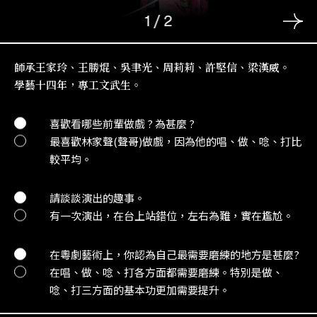
1
/
2
師承王家玲、王勝焜、吳聿光、周莉莉、許堅信、梁漢威。
學藝十四年，專工文武生。
喜歡看哪些前輩做戲 ? 為甚麼 ?
最喜歡林家聲(聲哥)做戲，因為他的唱、做、唸、打比
較平均。
請談談演出的趣事。
有一次演出，在台上站錯位，左右為難，實在尷尬。
在粵劇藝術上，你認為自己最需要磨練的地方是甚麼?
在唱、做、唸、打各方面都需要磨練。特別是做、
唸、打三方面的基本功更加需要提升。