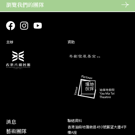
角色
26. 10
18. 09
火網梵宮十四年
07. 12
六月雪
蔡雄風
角色
瀏覽我們的團隊
獅吼記
魚建源
25. 12
禮：潘一帆《燕歸人未歸》
角色
羊勝公
09. 01
角色
蘇東坡
08. 07
03. 01
霸王別姬
17. 07
21. 08
雷鳴金鼓戰笳聲
角色
項 莊
19. 09
雙龍丹鳳霸皇都
24. 10
長安君
魏劍秋
角色
26. 12
月落烏啼霜滿天
角色
01. 03
13. 09
10. 01
角色
廖雲庭
04. 01
04. 12
周瑜歸天 (補場)
獅吼記
劉 備
25. 10
活命金牌
宋 帝
角色
角色
06. 07
角色
宋 皇
14. 07
01. 03
22. 01
角色
14. 09
11. 09
獅吼記
艷陽長照牡丹紅
05. 12
獅吼記
宋 帝
角色
百戰榮歸迎彩鳳
吳中庸
12. 12
宋 帝
角色
趙無畏
01. 01
07. 07
白龍關
15. 07
23. 01
角色
德昭太子
12. 09
古老排場戲
11. 10
高懷德
角色
13. 12
戰秋江
角色
23. 02
21. 07
角色
謝 炳
02. 01
25. 11
寶蓮燈(補場)
大鬧廣昌隆
二郎神
11. 10
樓台會
陳 現
角色
角色
19. 01
馬文才
08. 02
23. 02
角色
22. 07
06. 09
主辦
寶蓮燈
資助
艷陽長照牡丹紅 (取消)
26. 11
秦官保
角色
六月雪
謝寶童
06. 12
張驢兒
20. 01
09. 02
牡丹亭驚夢
角色
梅春霖/宋
07. 09
17. 08
中篇劇︰煉印、西遊記之三
角色
販馬記
角色
05. 02
19. 07
07. 12
角色
胡 敬
帝
21. 06
瀟湘夜雨臨江驛
黃 卞
18. 08
六月雪
趙 錢
打白骨精(取消)
角色
羊勝公
07. 01
06. 02
角色
20. 07
04. 09
燕歸人未歸 (取消)
22. 06
百花亭贈劍
徐仕傑
田連御
角色
04. 12
08. 01
角色
05. 09
江山錦繡月團圓
15. 08
貼木兒
雙龍丹鳳霸皇都
角色
角色
20. 01
10. 01
角色
容 進
05. 12
辭郎洲(取消)
甘露寺‧三氣周瑜
19. 06
16. 08
元 將
劉 備
白兔會
角色
李太公 /
01. 01
角色
21. 01
11. 01
19. 07
雙珠鳳
20. 06
紅鸞喜
明帝
火 公
柳浪青
角色
02. 01
01. 11
角色
20. 07
13. 08
六月雪
張驢兒(2
寶劍重揮萬丈虹
角色
角色
09. 01
05. 01
梅天樂
02. 11
關漢卿劇作精選(取消)
榮歸衣錦鳳求凰
角色
日)
17. 06
14. 08
魯 肅
成德王
梟雄虎將美人威
角色
10. 01
06. 01
12. 07
謝 嵩
行當展演：折子戲精選 II
18. 06
包 勉
角色
角色
13. 07
21. 10
11. 08
鳳閣恩仇未了情
三看御妹劉金定
狄親王
皇 帝
21. 10
11. 08
消息
聯絡資料
角色
10. 07
香港油麻地彌敦道493號展望大廈4字
行當展演：折子戲精選 I
蔣世隆/高
藝術團隊
角色
角色
20. 10
26. 01
樓A座
11. 07
懷德