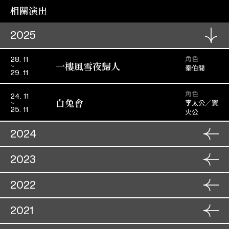
相關演出
2025
角色
28. 11
一樓風雪夜歸人
秦伯閒
29. 11
角色
24. 11
白兔會
李太公／竇
25. 11
火公
2024
角色
24. 07
2023
情俠鬧璇宮
張家福
25. 07
角色
02. 12
2022
鳳閣恩仇未了情
角色
尚存孝
22. 01
03. 12
鐵馬銀婚
陳友傑
23. 01
角色
22. 11
2021
梟雄虎將美人威
角色
柳六壬
26. 11
23. 11
狀元夜審武探花 (補場)
馮國華