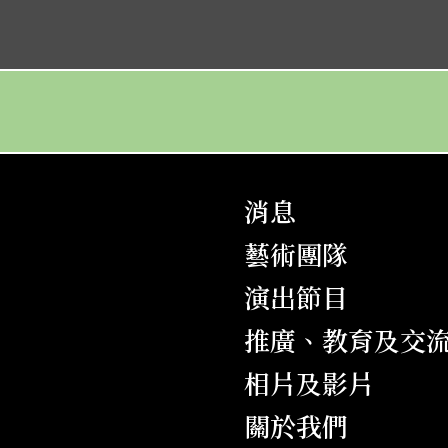
香羅塚
曹操與楊修
雙龍丹鳳霸皇都
白兔會
百戰榮歸迎彩鳳
戎馬金戈萬里情
搶新娘
福星高照喜迎春
紅菱巧破無頭案(補場)
紅菱巧破無頭案
古老排場折子戲
白龍關
一寸相思一寸灰
鐵馬銀婚
朱弁回朝
洛神
燕歸人未歸
洛神
狸貓換太子(上本)
狸貓換太子(上本) (補場)
江山錦繡月團圓(補場)
雙珠鳳
糟糠情
蓋世雙雄霸楚城
燕歸人未歸
六月雪
大鬧廣昌隆
紅菱巧破無頭案
消息
洛神
寶劍重揮萬丈虹
雙龍丹鳳霸皇都
周瑜歸天 (補場)
藝術團隊
獅吼記
三帥困崤山
洛神
活命金牌
演出節目
甘露寺‧三氣周瑜
梟雄虎將美人威
六月雪
狀元夜審武探花(補場)
推廣、教育及交
洛神
刁蠻元帥莽將軍
烽火擎天柱
相片及影片
跨鳳乘龍
百花亭贈劍
關於我們