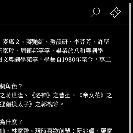
、麥惠文、蔣艷紅、勞韻研、李芬芳、許堅
王家玲、周鎮邦等等。畢業於八和粵劇學
文粵劇學苑等。學藝自1980年至今，專工
劇角色？
之蔣世隆、《洛神》之曹丕、《帝女花》之
狸貓換太子》之郭槐等。
為什麼？
仙、林家聲。現時喜歡前輩：阮兆輝、羅家