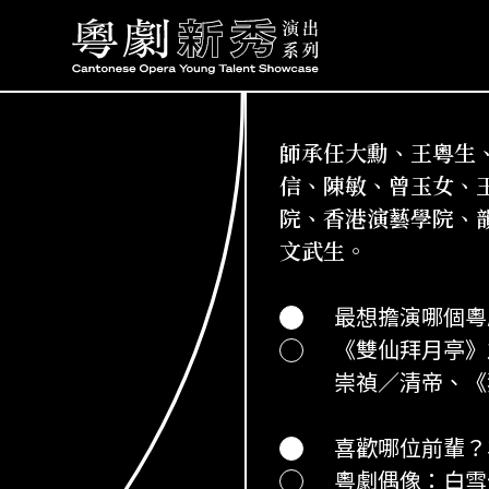
師承任大勳、王粵生
信、陳敏、曾玉女、
院、香港演藝學院、韻
文武生。
最想擔演哪個粵
《雙仙拜月亭》
崇禎／清帝、《
喜歡哪位前輩？
粵劇偶像：白雪