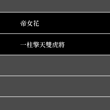
帝女花
一柱擎天雙虎將
一樓風雪夜歸人
古老排場
梟雄虎將美人威