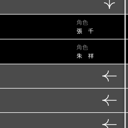
角色
張 千
角色
朱 祥
角色
秦 桐
角色
角色