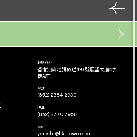
角色
角色
角色
角色
角色
角色
角色
角色
角色
角色
角色
柴 銓
曹 將
容 進
李太公/火 公
宋莊王 / 蔡康王
楊 袞
余友才
沈益壽
楊 崧
左魚
師爺
角色
角色
角色
角色
角色
角色
角色
角色
角色
角色
角色
秦 叔
角色
翁寶龢
胡 藍
朱 祥
曹 操
西梁王
曹 操
郭 槐
郭 槐
也先貼木兒
霍天官
鄭甫 / 賈覆
角色
角色
角色
角色
角色
角色
角色
角色
角色
聯絡資料
魏 王
西梁王
錢 牧
縣 官
楊 崧
陳 矯
香港油麻地彌敦道493號展望大廈4字
朱承祖
容 進
孫 權
樓A座
角色
角色
角色
角色
角色
角色
角色
角色
電話
張 千
穎 伯 / 梁 泓
曹 操
孔令正
孫 權
柳六壬
(852) 2384 2939
錢 牧
羅廣持／陳燊尚
流
傳真
角色
角色
角色
角色
角色
(852) 2770 7956
曹 操
尚如虎
畢維德
秦穆公
安西王
電郵
ymtinfo@hkbarwo.com
角色