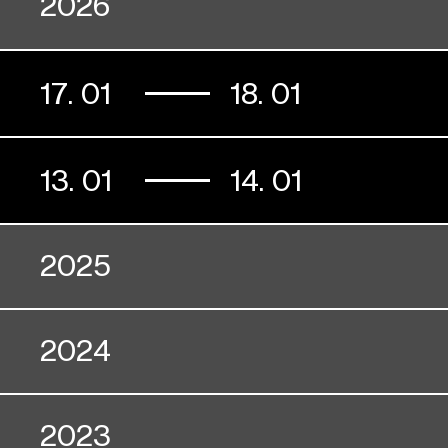
2026
17. 01
18. 01
13. 01
14. 01
2025
2024
28. 11
29. 11
2023
16. 11
17. 11
21. 11
23. 11