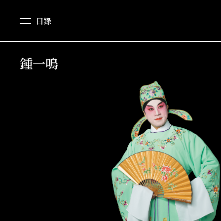
目錄
鍾一鳴