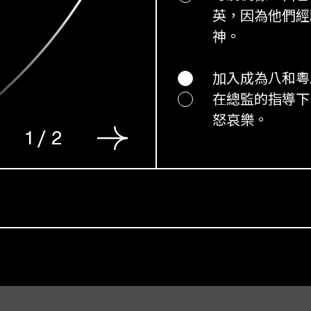
英，因為他們經
神。
加入成為八和粵
在總監的指導下
怒哀樂。
1
/
2