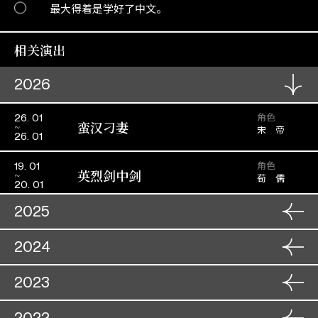
最大得着是学好了中文。
相关演出
2026
角色
26. 01
蛮汉刁妻
宋 帝
26. 01
角色
19. 01
英烈剑中剑
荀 儒
20. 01
2025
角色
07. 09
2024
蛮汉刁妻
宋 帝
08. 09
角色
16. 01
2023
金钏龙凤配
角色
楚子玉
29. 07
17. 01
双仙拜月亭
蒋世隆
30. 07
角色
26. 11