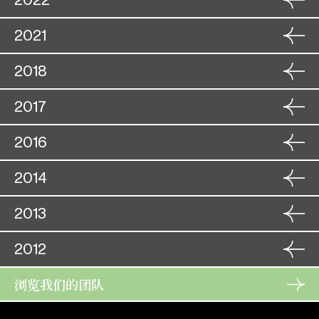
2022
洛神
曹 丕
27. 11
角色
24. 07
2021
三夕恩情廿载仇
角色
宇文豹
16. 10
25. 07
秦淮月照状元还
谢家龙
17. 10
角色
30. 12
2018
洛神
角色
曹丕
10. 02
31. 12
三战定江山 (取消)
角色
唐太宗
06. 09
11. 02
洛神
角色
2017
曹 丕
07. 09
19. 09
角色
骆文龙
20. 11
刁蛮元帅莽将军
白龙关
呼延寿廷
(2018年9月
20. 09
21. 11
角色
01. 12
2016
角色
19日)
30. 07
呆佬拜寿
一剑双鞭碎海棠
刘阿茂
贾茂昌
02. 12
31. 07
大专导赏场—《梦断香销四
角色
22. 10
角色
10. 08
角色
24. 11
2014
赵士程
跨凤乘龙
十年》
烽火擎天柱
萧 史
13. 11
角色
田国柱
01. 11
11. 08
25. 11
牡丹亭惊梦
柳梦梅
02. 11
角色
27. 11
2013
角色
15. 09
盖世双雄霸楚城
荣归衣锦凤求凰
角色
高雄夫
15. 10
黄子英
28. 11
状元夜审武探花
16. 09
角色
贾从善
27. 10
16. 10
霸王別姬
角色
11. 06
2012
項 伯
百花亭赠剑
28. 10
角色
安西王
22. 11
角色
25. 06
12. 06
狮吼记
桃花湖畔凤求凰
宋 帝
林甘屏
23. 11
角色
浏览我们的团队
26. 06
15. 11
角色
25. 10
呆佬拜寿
古老排場折子戏
角色
何工仕
12. 10
苗 信
15. 11
春草闯堂
26. 10
王守备
角色
12. 10
01. 03