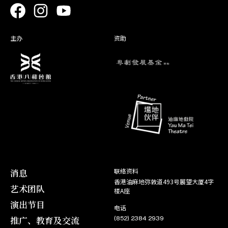
周瑜归天 (补场)
乔 玄／
角色
13. 11
角色
01. 03
22. 09
黄 忠
三帅困崤山
十年一覺揚州夢
角色
西乞术
08. 10
宋文华
14. 11
洛神
23. 09
陳 矯
08. 10
角色
23. 02
主办
资助
宝莲灯(补场)
刘彦昌（先
角色
06. 09
角色
20. 09
蛮汉刁妻
23. 02
香罗冢
饰）
角色
黎德如
29. 09
赵 勤
06. 09
双龙丹凤霸皇都
21. 09
容 进
29. 09
中篇剧︰炼印、西游记之三
角色
05. 02
角色
01. 09
角色
07. 01
唐三藏
呆佬拜寿
打白骨精(取消)
朱弁回朝
角色
何工仕
06. 02
11. 08
金龙太子
02. 09
三看御妹刘金定
08. 01
琴 书
11. 08
角色
07. 01
角色
30. 08
帝女花(取消)
角色
03. 01
周 鍾
一把存忠剑
穿金宝扇
角色
李 炯
08. 01
03. 08
黄麟书
31. 08
抢新娘
04. 01
余友才
03. 08
角色
12. 08
烽火擎天柱
角色
毕维德/
01. 08
凤阁恩仇未了情
12. 08
倪思安
田 福
01. 08
消息
联络资料
香港油麻地弥敦道493号展望大厦4字
角色
艺术团队
30. 07
角色
22. 06
楼A座
女兒香
梅懦夫/惠
春花笑六郎
焦大用
31. 07
施王
演出节目
23. 06
电话
推广、教育及交流
(852) 2384 2939
角色
02. 02